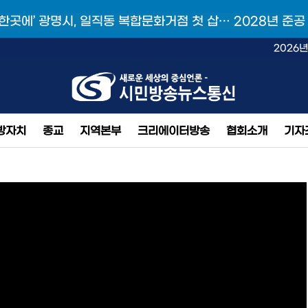
 한곳에’ 광명시, 일직동 복합문화거점 첫 삽… 2028년 준공
2026년
방자치
종교
지역본부
크리에이터방송
협회소개
기자