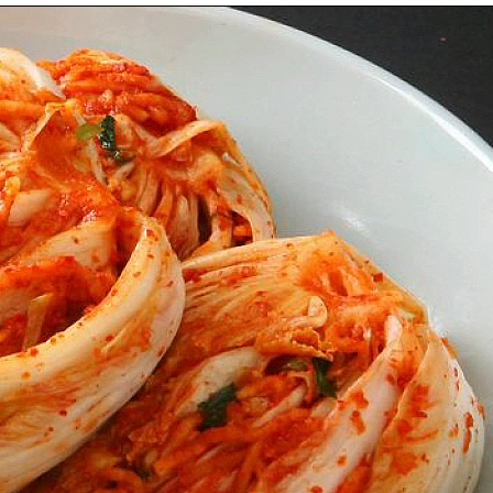
이금로
조회수 101 회
|
2022.11.13
제1회 이창식문학상 수상 수필 낭송 2
이금로
조회수 108 회
|
2022.11.13
베트남 다낭/호이안 여행
이금로
조회수 219 회
|
2022.11.05
수지문학회 출판기념 및 시낭송회​
이금로
조회수 229 회
|