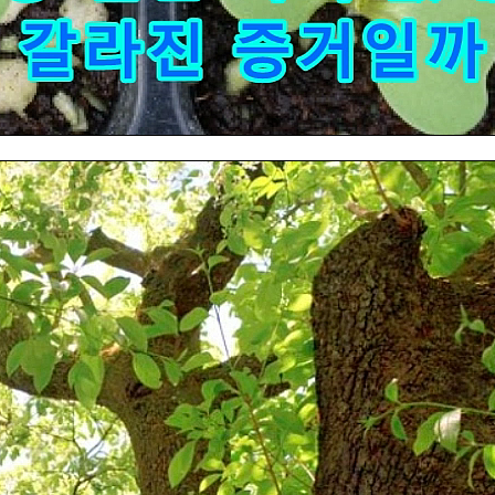
조회수 145 회
|
2022.08.30
지구별이 위험하다!!!
이금로
조회수 108 회
|
2022.08.08
승봉도 산책
이금로
조회수 246 회
|
2022.08.07
김창현 대표 수필선
이금로
조회수 215 회
|
2022.08.03