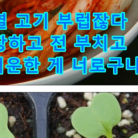
2022.10.29
계룡 청양 나들이
이금로
조회수 69 회
|
2022.10.24
윤회전생론
이금로
조회수 128 회
|
2022.10.20
영주 선비골 나들이
이금로
조회수 163 회
|
2022.10.02
한여름-사설시조 낭송