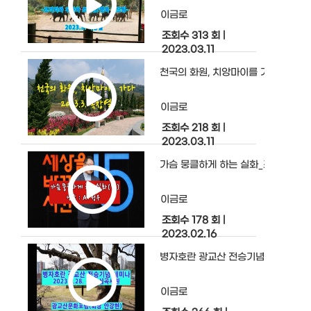
이금로
조회수 313 회
|
2023.03.11
천국의 화원, 치앙마이를 가다
이금로
조회수 218 회
|
2023.03.11
가슴 뭉클하게 하는 실화_조서환(펌)
이금로
조회수 178 회
|
2023.02.16
병자호란 광교산 전승기념 세미나
이금로