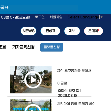
 목표
Select Language
▼
로그인
회원가입
 08월 07일(금요일)
NEWS
편성표
제보
온에어
조회
기자교육신청
플랫폼신청
용인 추모공원을 찾아서
이금로
조회수 392 회
|
2023.03.18
치앙마이 정글 트레킹 하이라이트