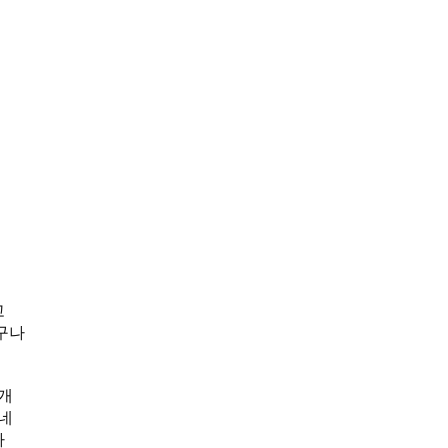
고
구나
 개
없네
까