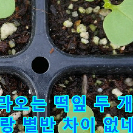
이금로
조회수 1,333 회
|
2022.09.07
산이 좋아-옥창열 작사 송택동 작곡 
한빈 노래
이금로
조회수 136 회
|
2022.09.07
닻꽃이 된 그대에게-옥창열 작사 송택
김한빈 노래
이금로
조회수 129 회
|
2022.09.07
나주/목포 탐방
이금로