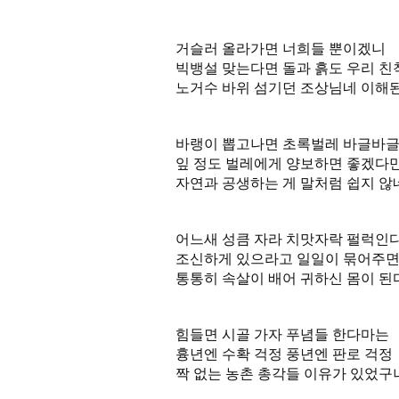
거슬러 올라가면 너희들 뿐이겠니
빅뱅설 맞는다면 돌과 흙도 우리 친
노거수 바위 섬기던 조상님네 이해
바랭이 뽑고나면 초록벌레 바글바
잎 정도 벌레에게 양보하면 좋겠다
자연과 공생하는 게 말처럼 쉽지 않
어느새 성큼 자라 치맛자락 펄럭인
조신하게 있으라고 일일이 묶어주
통통히 속살이 배어 귀하신 몸이 된
힘들면 시골 가자 푸념들 한다마는
흉년엔 수확 걱정 풍년엔 판로 걱정
짝 없는 농촌 총각들 이유가 있었구