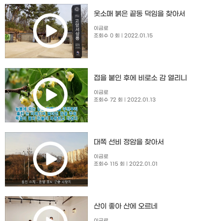
옷소매 붉은 끝동 덕임을 찾아서
이금로
조회수 0 회
| 2022.01.15
접을 붙인 후에 비로소 감 열리니
이금로
조회수 72 회
| 2022.01.13
대쪽 선비 정암을 찾아서
이금로
조회수 115 회
| 2022.01.01
산이 좋아 산에 오르네
이금로