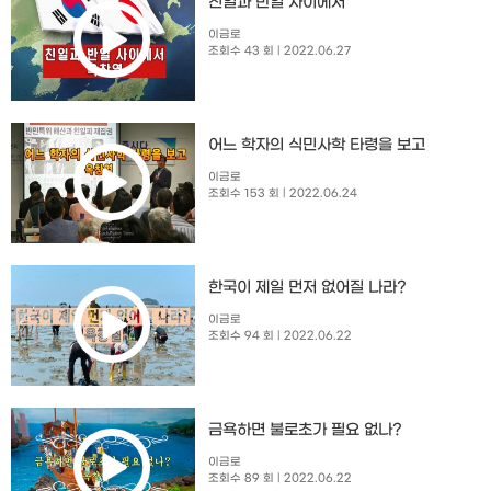
친일과 반일 사이에서
이금로
조회수 43 회
| 2022.06.27
어느 학자의 식민사학 타령을 보고
이금로
조회수 153 회
| 2022.06.24
한국이 제일 먼저 없어질 나라?
이금로
조회수 94 회
| 2022.06.22
금욕하면 불로초가 필요 없나?
이금로
조회수 89 회
| 2022.06.22