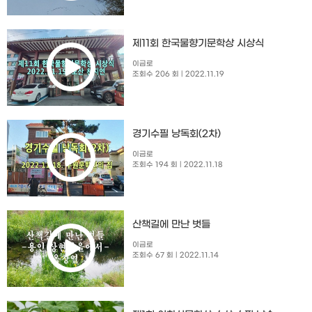
제11회 한국물향기문학상 시상식
이금로
조회수 206 회
| 2022.11.19
경기수필 낭독회(2차)
이금로
조회수 194 회
| 2022.11.18
산책길에 만난 벗들
이금로
조회수 67 회
| 2022.11.14