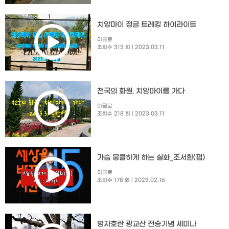
치앙마이 정글 트레킹 하이라이트
이금로
조회수 313 회
| 2023.03.11
천국의 화원, 치앙마이를 가다
이금로
조회수 218 회
| 2023.03.11
가슴 뭉클하게 하는 실화_조서환(펌)
이금로
조회수 178 회
| 2023.02.16
병자호란 광교산 전승기념 세미나