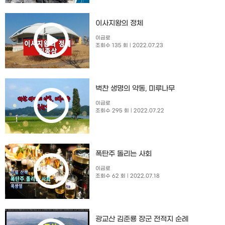
이사지왕의 정체
이금로
조회수 135 회
| 2022.07.23
벅찬 생명의 약동, 미루나무
이금로
조회수 295 회
| 2022.07.22
폭탄주 돌리는 사회
이금로
조회수 62 회
| 2022.07.18
광교산 김준룡 장군 전적지 순례