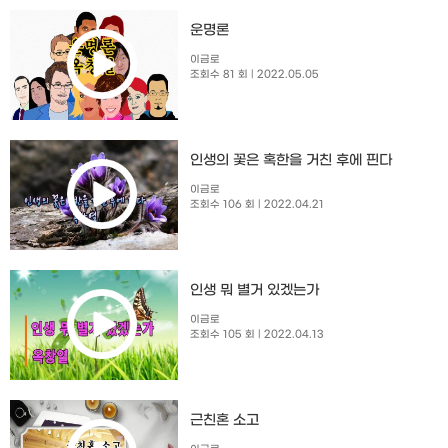
운명론
이금로
조회수 81 회
| 2022.05.05
인생의 꽃은 혹한을 거친 후에 핀다
이금로
조회수 106 회
| 2022.04.21
인생 뭐 별거 있겠는가
이금로
조회수 105 회
| 2022.04.13
근친혼 소고