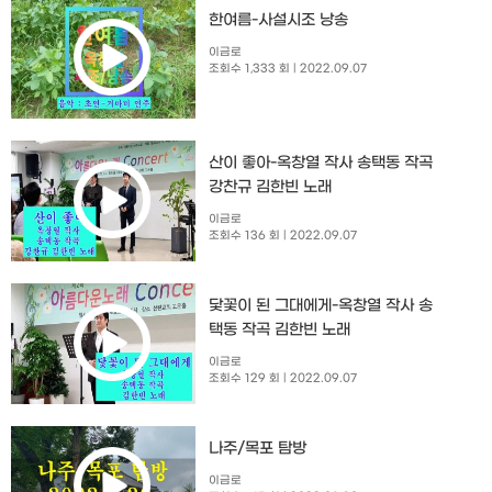
한여름-사설시조 낭송
이금로
조회수 1,333 회
| 2022.09.07
산이 좋아-옥창열 작사 송택동 작곡
강찬규 김한빈 노래
이금로
조회수 136 회
| 2022.09.07
닻꽃이 된 그대에게-옥창열 작사 송
택동 작곡 김한빈 노래
이금로
조회수 129 회
| 2022.09.07
나주/목포 탐방
이금로