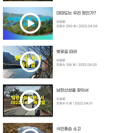
대마도는 우리 땅인가?
이금로
조회수 390 회
| 2022.04.04
벚꽃길 따라
이금로
조회수 155 회
| 2022.04.03
남한산성을 찾아서
이금로
조회수 0 회
| 2022.04.01
식인풍습 소고