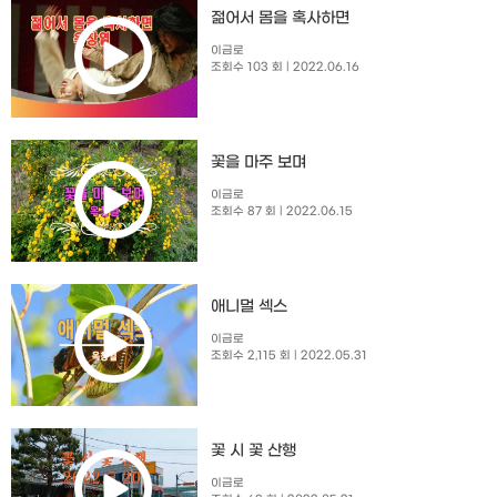
젊어서 몸을 혹사하면
이금로
조회수 103 회
| 2022.06.16
꽃을 마주 보며
이금로
조회수 87 회
| 2022.06.15
애니멀 섹스
이금로
조회수 2,115 회
| 2022.05.31
꽃 시 꽃 산행
이금로