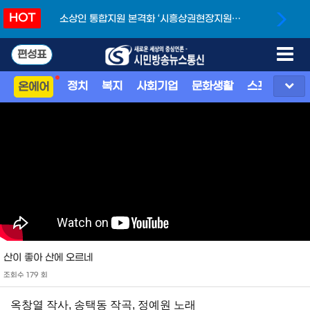
HOT
소상인 통합지원 본격화 ‘시흥상권현장지원단’
개소
편성표
정치
복지
사회기업
문화생활
스포츠
지
온에어
산이 좋아 산에 오르네
조회수 179 회
옥창열 작사, 송택동 작곡, 정예원 노래