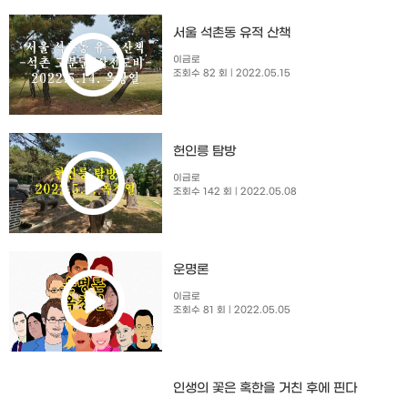
서울 석촌동 유적 산책
이금로
조회수 82 회
| 2022.05.15
헌인릉 탐방
이금로
조회수 142 회
| 2022.05.08
운명론
이금로
조회수 81 회
| 2022.05.05
인생의 꽃은 혹한을 거친 후에 핀다