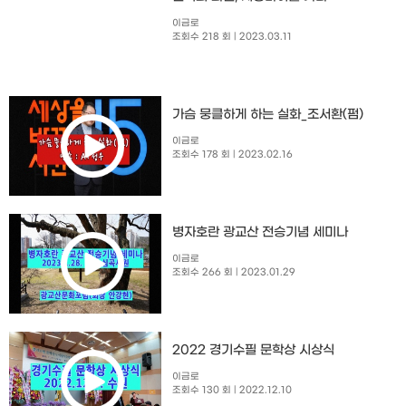
이금로
조회수 218 회
| 2023.03.11
가슴 뭉클하게 하는 실화_조서환(펌)
이금로
조회수 178 회
| 2023.02.16
병자호란 광교산 전승기념 세미나
이금로
조회수 266 회
| 2023.01.29
2022 경기수필 문학상 시상식
이금로
조회수 130 회
| 2022.12.10