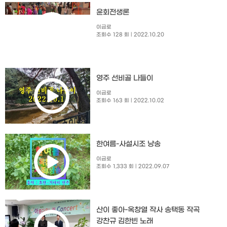
윤회전생론
이금로
조회수 128 회
| 2022.10.20
영주 선비골 나들이
이금로
조회수 163 회
| 2022.10.02
한여름-사설시조 낭송
이금로
조회수 1,333 회
| 2022.09.07
산이 좋아-옥창열 작사 송택동 작곡
강찬규 김한빈 노래