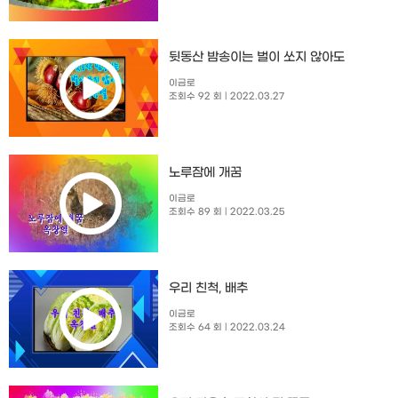
뒷동산 밤송이는 벌이 쏘지 않아도
이금로
조회수 92 회
| 2022.03.27
노루잠에 개꿈
이금로
조회수 89 회
| 2022.03.25
우리 친척, 배추
이금로
조회수 64 회
| 2022.03.24