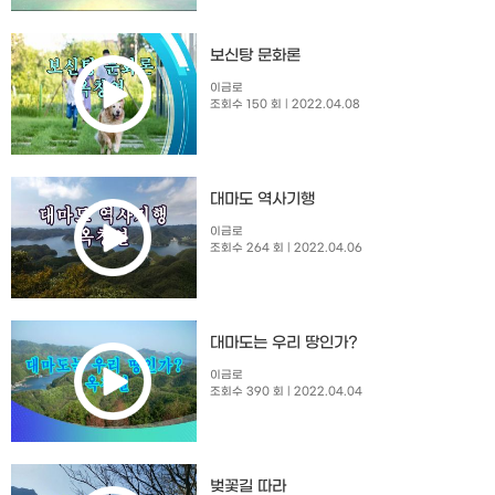
보신탕 문화론
이금로
조회수 150 회
| 2022.04.08
대마도 역사기행
이금로
조회수 264 회
| 2022.04.06
대마도는 우리 땅인가?
이금로
조회수 390 회
| 2022.04.04
벚꽃길 따라