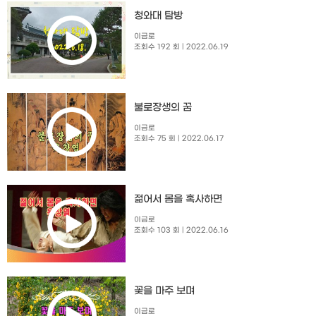
청와대 탐방
이금로
조회수 192 회
| 2022.06.19
불로장생의 꿈
이금로
조회수 75 회
| 2022.06.17
젊어서 몸을 혹사하면
이금로
조회수 103 회
| 2022.06.16
꽃을 마주 보며
이금로