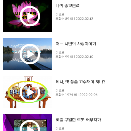
나의 종교편력
이금로
조회수 89 회
| 2022.02.12
​어느 시인의 사랑이야기
이금로
조회수 99 회
| 2022.02.10
제사, 옛 풍습 고수해야 하나?
이금로
조회수 1,974 회
| 2022.02.06
맞춤 구입한 로봇 배우자가
이금로