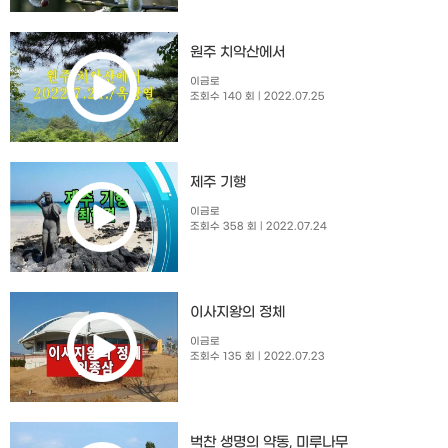
원주 치악산에서
이금로
조회수 140 회
| 2022.07.25
제주 기행
이금로
조회수 358 회
| 2022.07.24
이사지왕의 정체
이금로
조회수 135 회
| 2022.07.23
벅찬 생명의 약동, 미루나무