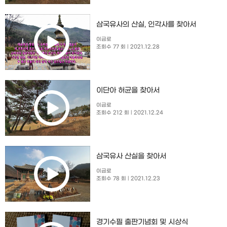
삼국유사의 산실, 인각사를 찾아서
이금로
조회수 77 회
| 2021.12.28
이단아 허균을 찾아서
이금로
조회수 212 회
| 2021.12.24
삼국유사 산실을 찾아서
이금로
조회수 78 회
| 2021.12.23
경기수필 출판기념회 및 시상식