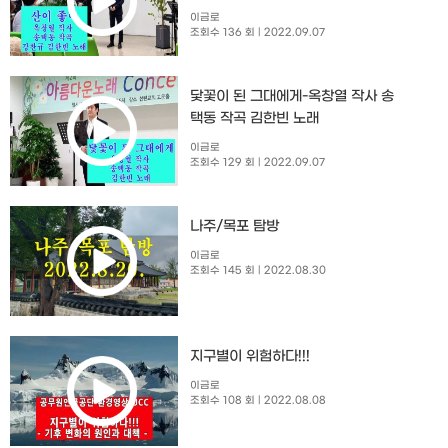
이금로
조회수 136 회
| 2022.09.07
닻꽃이 된 그대에게-옥창열 작사 송
택동 작곡 김한빈 노래
이금로
조회수 129 회
| 2022.09.07
나주/목포 탐방
이금로
조회수 145 회
| 2022.08.30
지구별이 위험하다!!!
이금로
조회수 108 회
| 2022.08.08