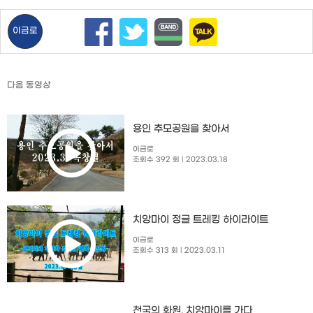
이금로
다음 동영상
용인 추모공원을 찾아서
이금로
조회수 392 회
| 2023.03.18
치앙마이 정글 트레킹 하이라이트
이금로
조회수 313 회
| 2023.03.11
천국의 화원, 치앙마이를 가다