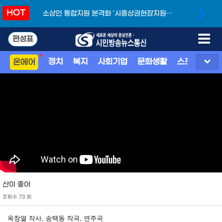
HOT
소상인 통합지원 본격화 ‘시흥상권현장지원단’
개소
편성표
정치
복지
사회기업
문화생활
스포츠
지
온에어
산이 좋아
조회수 73 회
옥창열 작사, 송택동 작곡, 연주곡