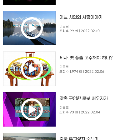
​어느 시인의 사랑이야기
이금로
조회수 99 회
| 2022.02.10
제사, 옛 풍습 고수해야 하나?
이금로
조회수 1,974 회
| 2022.02.06
맞춤 구입한 로봇 배우자가
이금로
조회수 93 회
| 2022.02.04
중국 유교성지 순례기