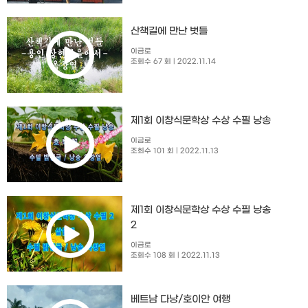
산책길에 만난 벗들
이금로
조회수 67 회
| 2022.11.14
제1회 이창식문학상 수상 수필 낭송
이금로
조회수 101 회
| 2022.11.13
제1회 이창식문학상 수상 수필 낭송
2
이금로
조회수 108 회
| 2022.11.13
베트남 다낭/호이안 여행