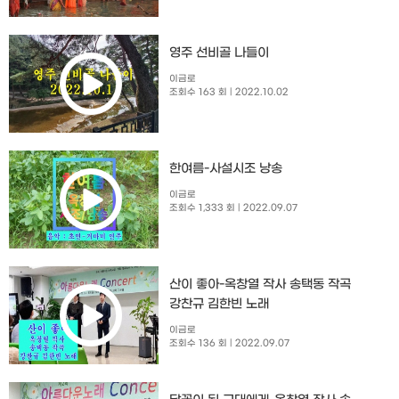
영주 선비골 나들이
이금로
조회수 163 회
| 2022.10.02
한여름-사설시조 낭송
이금로
조회수 1,333 회
| 2022.09.07
산이 좋아-옥창열 작사 송택동 작곡
강찬규 김한빈 노래
이금로
조회수 136 회
| 2022.09.07