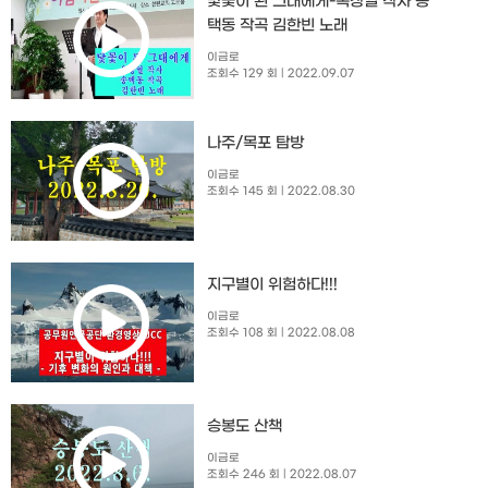
닻꽃이 된 그대에게-옥창열 작사 송
택동 작곡 김한빈 노래
이금로
조회수 129 회
| 2022.09.07
나주/목포 탐방
이금로
조회수 145 회
| 2022.08.30
지구별이 위험하다!!!
이금로
조회수 108 회
| 2022.08.08
승봉도 산책
이금로
조회수 246 회
| 2022.08.07