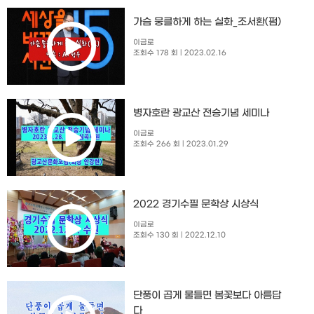
가슴 뭉클하게 하는 실화_조서환(펌)
이금로
조회수 178 회
| 2023.02.16
병자호란 광교산 전승기념 세미나
이금로
조회수 266 회
| 2023.01.29
2022 경기수필 문학상 시상식
이금로
조회수 130 회
| 2022.12.10
단풍이 곱게 물들면 봄꽃보다 아름답
다