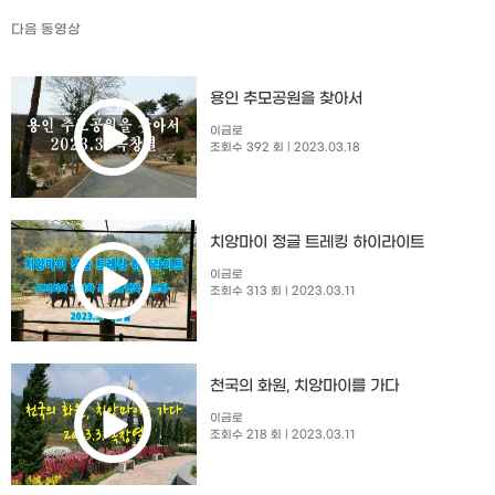
다음 동영상
용인 추모공원을 찾아서
이금로
조회수 392 회
| 2023.03.18
치앙마이 정글 트레킹 하이라이트
이금로
조회수 313 회
| 2023.03.11
천국의 화원, 치앙마이를 가다
이금로
조회수 218 회
| 2023.03.11