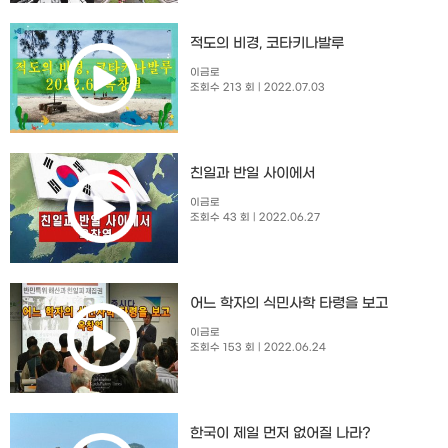
적도의 비경, 코타키나발루
이금로
조회수 213 회
| 2022.07.03
친일과 반일 사이에서
이금로
조회수 43 회
| 2022.06.27
어느 학자의 식민사학 타령을 보고
이금로
조회수 153 회
| 2022.06.24
한국이 제일 먼저 없어질 나라?