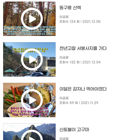
동구릉 산책
이금로
조회수 124 회
| 2021.12.05
천년고찰 서봉사지를 가다
이금로
조회수 132 회
| 2021.12.04
이달은 감자나 먹어야겠다
이금로
조회수 59 회
| 2021.11.29
신토불이 고구마
이금로