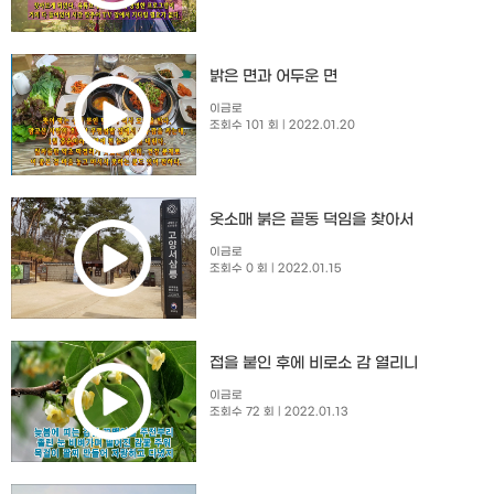
밝은 면과 어두운 면
이금로
조회수 101 회
| 2022.01.20
옷소매 붉은 끝동 덕임을 찾아서
이금로
조회수 0 회
| 2022.01.15
접을 붙인 후에 비로소 감 열리니
이금로
조회수 72 회
| 2022.01.13