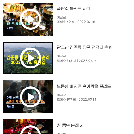
폭탄주 돌리는 사회
이금로
조회수 62 회
| 2022.07.18
광교산 김준룡 장군 전적지 순례
이금로
조회수 313 회
| 2022.07.17
노름에 빠지면 손가락을 잘라도
이금로
조회수 197 회
| 2022.07.14
성 풍속 순례 2