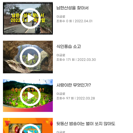
남한산성을 찾아서
이금로
조회수 0 회
| 2022.04.01
식인풍습 소고
이금로
조회수 171 회
| 2022.03.30
사랑이란 무엇인가?
이금로
조회수 97 회
| 2022.03.28
뒷동산 밤송이는 벌이 쏘지 않아도
이금로