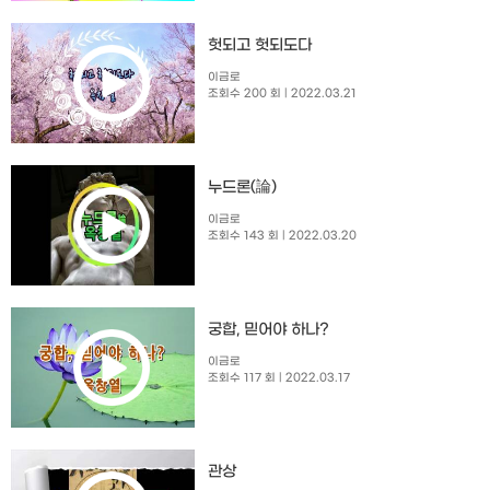
헛되고 헛되도다
이금로
조회수 200 회
| 2022.03.21
누드론(論)
이금로
조회수 143 회
| 2022.03.20
궁합, 믿어야 하나?
이금로
조회수 117 회
| 2022.03.17
관상