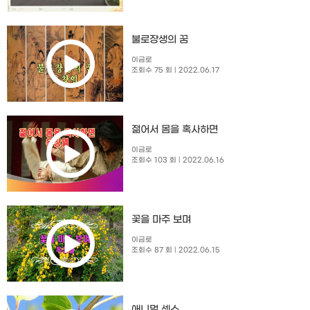
불로장생의 꿈
이금로
조회수 75 회
| 2022.06.17
젊어서 몸을 혹사하면
이금로
조회수 103 회
| 2022.06.16
꽃을 마주 보며
이금로
조회수 87 회
| 2022.06.15
애니멀 섹스