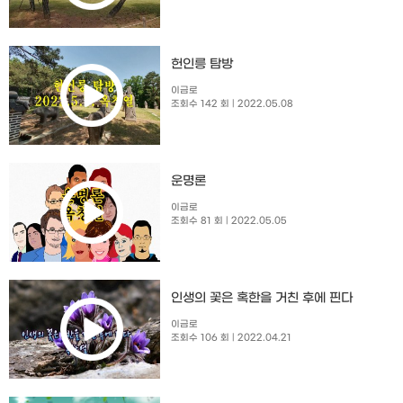
헌인릉 탐방
이금로
조회수 142 회
| 2022.05.08
운명론
이금로
조회수 81 회
| 2022.05.05
인생의 꽃은 혹한을 거친 후에 핀다
이금로
조회수 106 회
| 2022.04.21