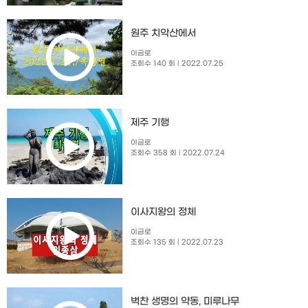
원주 치악산에서
이금로
조회수 140 회
| 2022.07.25
제주 기행
이금로
조회수 358 회
| 2022.07.24
이사지왕의 정체
이금로
조회수 135 회
| 2022.07.23
벅찬 생명의 약동, 미루나무