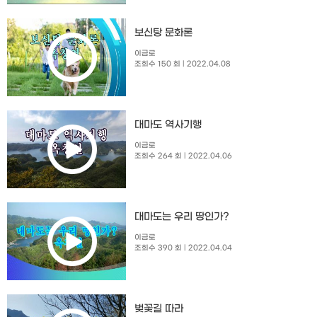
보신탕 문화론
이금로
조회수 150 회
| 2022.04.08
대마도 역사기행
이금로
조회수 264 회
| 2022.04.06
대마도는 우리 땅인가?
이금로
조회수 390 회
| 2022.04.04
벚꽃길 따라