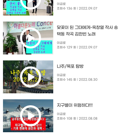
이금로
조회수 136 회
| 2022.09.07
닻꽃이 된 그대에게-옥창열 작사 송
택동 작곡 김한빈 노래
이금로
조회수 129 회
| 2022.09.07
나주/목포 탐방
이금로
조회수 145 회
| 2022.08.30
지구별이 위험하다!!!
이금로
조회수 108 회
| 2022.08.08