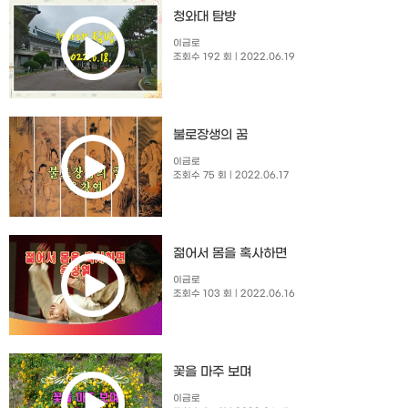
청와대 탐방
이금로
조회수 192 회
| 2022.06.19
불로장생의 꿈
이금로
조회수 75 회
| 2022.06.17
젊어서 몸을 혹사하면
이금로
조회수 103 회
| 2022.06.16
꽃을 마주 보며
이금로