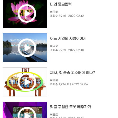
나의 종교편력
이금로
조회수 89 회
| 2022.02.12
​어느 시인의 사랑이야기
이금로
조회수 99 회
| 2022.02.10
제사, 옛 풍습 고수해야 하나?
이금로
조회수 1,974 회
| 2022.02.06
맞춤 구입한 로봇 배우자가
이금로