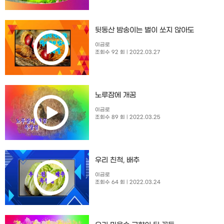
뒷동산 밤송이는 벌이 쏘지 않아도
이금로
조회수 92 회
| 2022.03.27
노루잠에 개꿈
이금로
조회수 89 회
| 2022.03.25
우리 친척, 배추
이금로
조회수 64 회
| 2022.03.24