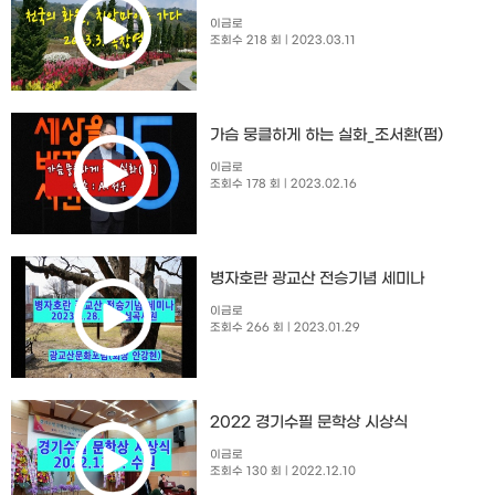
이금로
조회수 218 회
| 2023.03.11
가슴 뭉클하게 하는 실화_조서환(펌)
이금로
조회수 178 회
| 2023.02.16
병자호란 광교산 전승기념 세미나
이금로
조회수 266 회
| 2023.01.29
2022 경기수필 문학상 시상식
이금로
조회수 130 회
| 2022.12.10