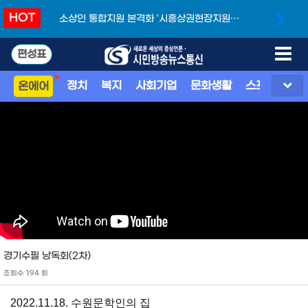
HOT
소상인 통합지원 본격화 ‘시흥상권현장지원단’
개소
편성표
정치
복지
사회기업
문화생활
스포츠
지
온에어
경기수필 낭독회(2차)
조회수 194 회
2022.11.18. 수원문학인의 집