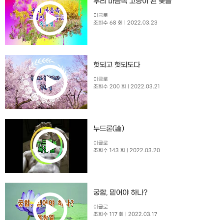
우리 마음속 고향이 된 꽃들
이금로
조회수 68 회
| 2022.03.23
헛되고 헛되도다
이금로
조회수 200 회
| 2022.03.21
누드론(論)
이금로
조회수 143 회
| 2022.03.20
궁합, 믿어야 하나?
이금로
조회수 117 회
| 2022.03.17