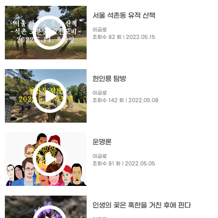
서울 석촌동 유적 산책
이금로
조회수 82 회
| 2022.05.15
헌인릉 탐방
이금로
조회수 142 회
| 2022.05.08
운명론
이금로
조회수 81 회
| 2022.05.05
인생의 꽃은 혹한을 거친 후에 핀다