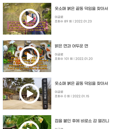
옷소매 붉은 끝동 덕임을 찾아서
이금로
조회수 89 회
| 2022.01.23
밝은 면과 어두운 면
이금로
조회수 101 회
| 2022.01.20
옷소매 붉은 끝동 덕임을 찾아서
이금로
조회수 0 회
| 2022.01.15
접을 붙인 후에 비로소 감 열리니