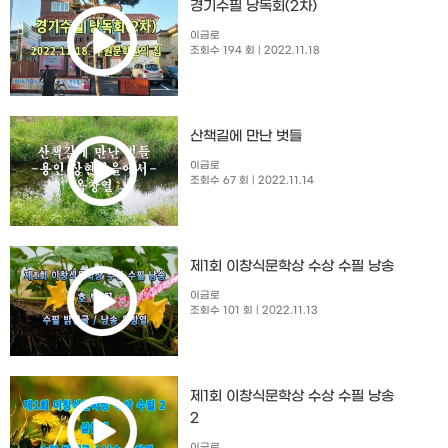
경기수필 낭독회(2차)
이금로
조회수 194 회
| 2022.11.18
산책길에 만난 벗들
이금로
조회수 67 회
| 2022.11.14
제1회 이창식문학상 수상 수필 낭송
이금로
조회수 101 회
| 2022.11.13
제1회 이창식문학상 수상 수필 낭송
2
이금로