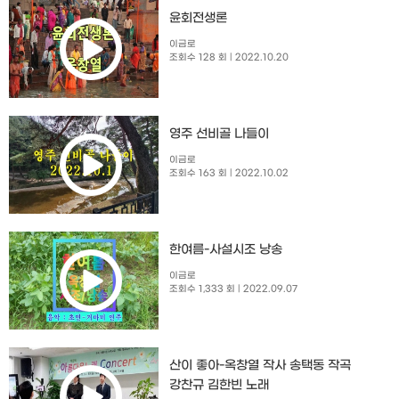
윤회전생론
이금로
조회수 128 회
| 2022.10.20
영주 선비골 나들이
이금로
조회수 163 회
| 2022.10.02
한여름-사설시조 낭송
이금로
조회수 1,333 회
| 2022.09.07
산이 좋아-옥창열 작사 송택동 작곡
강찬규 김한빈 노래