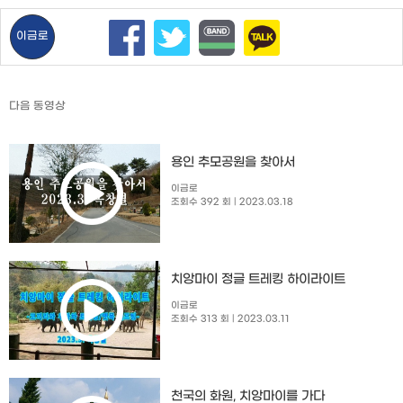
이금로
다음 동영상
용인 추모공원을 찾아서
이금로
조회수 392 회
| 2023.03.18
치앙마이 정글 트레킹 하이라이트
이금로
조회수 313 회
| 2023.03.11
천국의 화원, 치앙마이를 가다