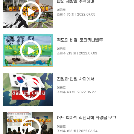
팝의 제왕을 추억하며
이금로
조회수 76 회
| 2022.07.05
적도의 비경, 코타키나발루
이금로
조회수 213 회
| 2022.07.03
친일과 반일 사이에서
이금로
조회수 43 회
| 2022.06.27
어느 학자의 식민사학 타령을 보고
이금로
조회수 153 회
| 2022.06.24