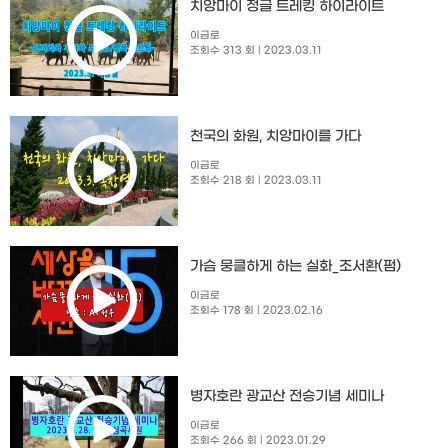
치앙마이 정글 트레킹 하이라이트
이금로
조회수 313 회
| 2023.03.11
천국의 화원, 치앙마이를 가다
이금로
조회수 218 회
| 2023.03.11
가슴 뭉클하게 하는 실화_조서환(펌)
이금로
조회수 178 회
| 2023.02.16
병자호란 광교산 전승기념 세미나
이금로
조회수 266 회
| 2023.01.29