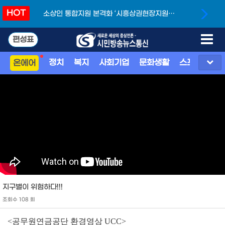
HOT
소상인 통합지원 본격화 ‘시흥상권현장지원단’
개소
편성표
정치
복지
사회기업
문화생활
스포츠
지
온에어
지구별이 위험하다!!!
조회수 108 회
<공무원연금공단 환경영상
UCC>