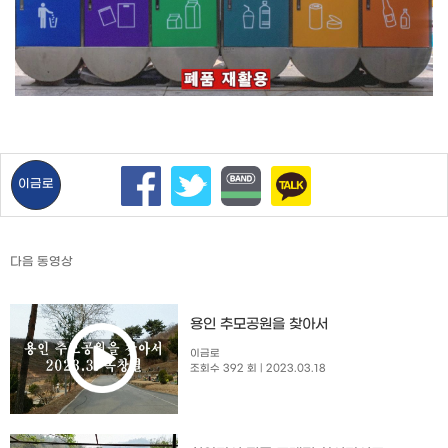
이금로
다음 동영상
용인 추모공원을 찾아서
이금로
조회수 392 회
| 2023.03.18