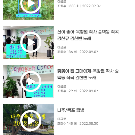
이금로
조회수 1,333 회
| 2022.09.07
산이 좋아-옥창열 작사 송택동 작곡
강찬규 김한빈 노래
이금로
조회수 136 회
| 2022.09.07
닻꽃이 된 그대에게-옥창열 작사 송
택동 작곡 김한빈 노래
이금로
조회수 129 회
| 2022.09.07
나주/목포 탐방
이금로
조회수 145 회
| 2022.08.30