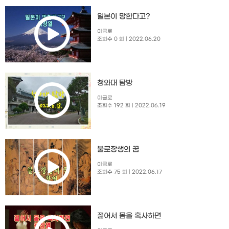
일본이 망한다고?
이금로
조회수 0 회
| 2022.06.20
청와대 탐방
이금로
조회수 192 회
| 2022.06.19
불로장생의 꿈
이금로
조회수 75 회
| 2022.06.17
젊어서 몸을 혹사하면