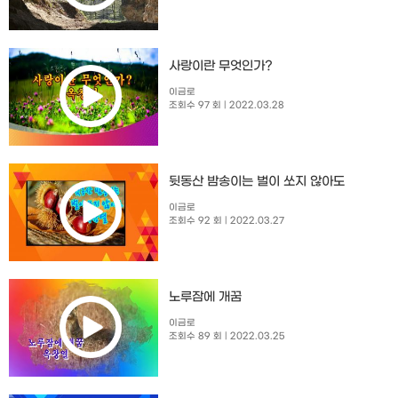
사랑이란 무엇인가?
이금로
조회수 97 회
| 2022.03.28
뒷동산 밤송이는 벌이 쏘지 않아도
이금로
조회수 92 회
| 2022.03.27
노루잠에 개꿈
이금로
조회수 89 회
| 2022.03.25