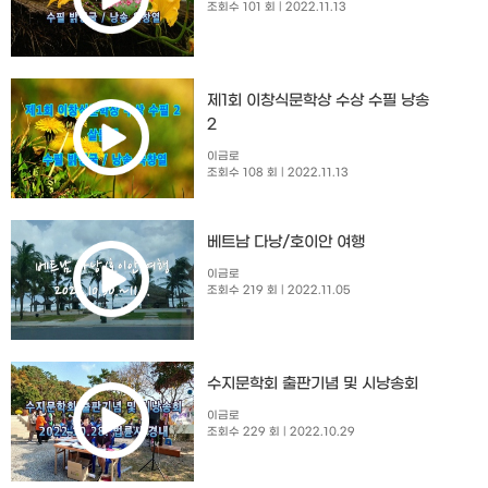
조회수 101 회
| 2022.11.13
제1회 이창식문학상 수상 수필 낭송
2
이금로
조회수 108 회
| 2022.11.13
베트남 다낭/호이안 여행
이금로
조회수 219 회
| 2022.11.05
수지문학회 출판기념 및 시낭송회​
이금로
조회수 229 회
| 2022.10.29