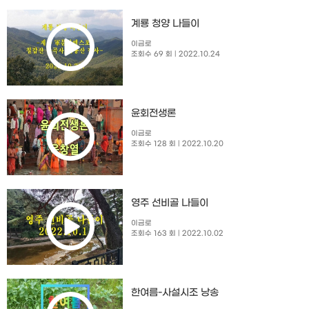
계룡 청양 나들이
이금로
조회수 69 회
| 2022.10.24
윤회전생론
이금로
조회수 128 회
| 2022.10.20
영주 선비골 나들이
이금로
조회수 163 회
| 2022.10.02
한여름-사설시조 낭송