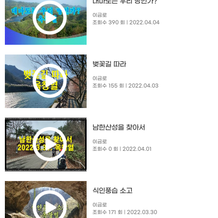
대마도는 우리 땅인가?
이금로
조회수 390 회
| 2022.04.04
벚꽃길 따라
이금로
조회수 155 회
| 2022.04.03
남한산성을 찾아서
이금로
조회수 0 회
| 2022.04.01
식인풍습 소고
이금로
조회수 171 회
| 2022.03.30