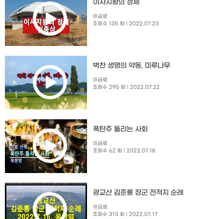
이사지왕의 정체
이금로
조회수 135 회
| 2022.07.23
벅찬 생명의 약동, 미루나무
이금로
조회수 295 회
| 2022.07.22
폭탄주 돌리는 사회
이금로
조회수 62 회
| 2022.07.18
광교산 김준룡 장군 전적지 순례
이금로
조회수 313 회
| 2022.07.17