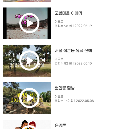
고향마을 이야기
이금로
조회수 98 회
| 2022.05.19
서울 석촌동 유적 산책
이금로
조회수 82 회
| 2022.05.15
헌인릉 탐방
이금로
조회수 142 회
| 2022.05.08
운명론