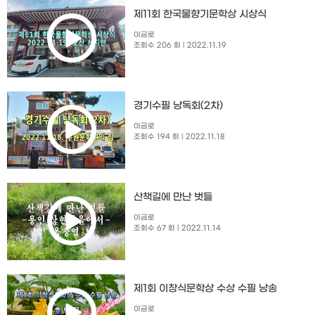
제11회 한국물향기문학상 시상식
이금로
조회수 206 회
| 2022.11.19
경기수필 낭독회(2차)
이금로
조회수 194 회
| 2022.11.18
산책길에 만난 벗들
이금로
조회수 67 회
| 2022.11.14
제1회 이창식문학상 수상 수필 낭송
이금로