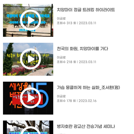
치앙마이 정글 트레킹 하이라이트
이금로
조회수 313 회
| 2023.03.11
천국의 화원, 치앙마이를 가다
이금로
조회수 218 회
| 2023.03.11
가슴 뭉클하게 하는 실화_조서환(펌)
이금로
조회수 178 회
| 2023.02.16
병자호란 광교산 전승기념 세미나