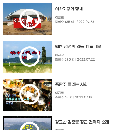
이사지왕의 정체
이금로
조회수 135 회
| 2022.07.23
벅찬 생명의 약동, 미루나무
이금로
조회수 295 회
| 2022.07.22
폭탄주 돌리는 사회
이금로
조회수 62 회
| 2022.07.18
광교산 김준룡 장군 전적지 순례