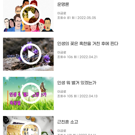
운명론
이금로
조회수 81 회
| 2022.05.05
인생의 꽃은 혹한을 거친 후에 핀다
이금로
조회수 106 회
| 2022.04.21
인생 뭐 별거 있겠는가
이금로
조회수 105 회
| 2022.04.13
근친혼 소고
이금로