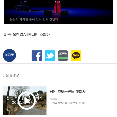
제공=옥창열/시조시인.수필가.
이금로
다음 동영상
용인 추모공원을 찾아서
이금로
조회수 392 회
| 2023.03.18