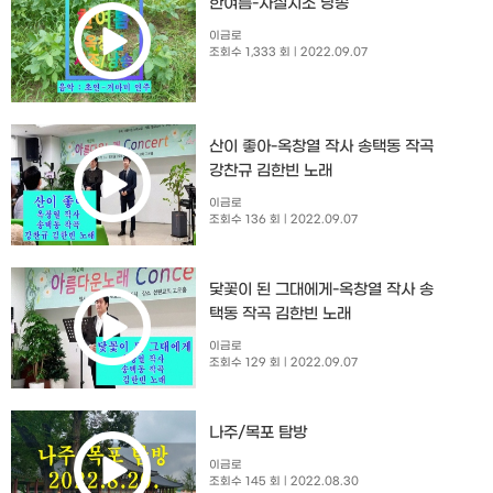
한여름-사설시조 낭송
이금로
조회수 1,333 회
| 2022.09.07
산이 좋아-옥창열 작사 송택동 작곡
강찬규 김한빈 노래
이금로
조회수 136 회
| 2022.09.07
닻꽃이 된 그대에게-옥창열 작사 송
택동 작곡 김한빈 노래
이금로
조회수 129 회
| 2022.09.07
나주/목포 탐방
이금로
조회수 145 회
| 2022.08.30