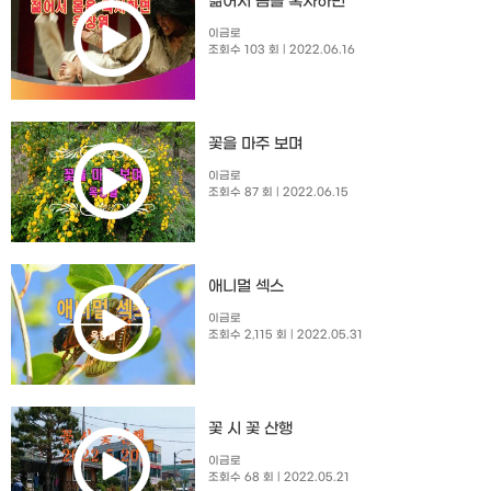
젊어서 몸을 혹사하면
이금로
조회수 103 회
| 2022.06.16
꽃을 마주 보며
이금로
조회수 87 회
| 2022.06.15
애니멀 섹스
이금로
조회수 2,115 회
| 2022.05.31
꽃 시 꽃 산행
이금로
조회수 68 회
| 2022.05.21