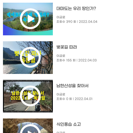
대마도는 우리 땅인가?
이금로
조회수 390 회
| 2022.04.04
벚꽃길 따라
이금로
조회수 155 회
| 2022.04.03
남한산성을 찾아서
이금로
조회수 0 회
| 2022.04.01
식인풍습 소고