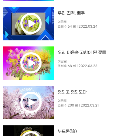
우리 친척, 배추
이금로
조회수 64 회
| 2022.03.24
우리 마음속 고향이 된 꽃들
이금로
조회수 68 회
| 2022.03.23
헛되고 헛되도다
이금로
조회수 200 회
| 2022.03.21
누드론(論)