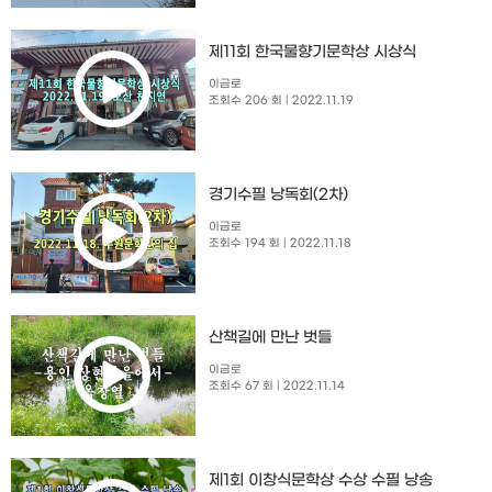
제11회 한국물향기문학상 시상식
이금로
조회수 206 회
| 2022.11.19
경기수필 낭독회(2차)
이금로
조회수 194 회
| 2022.11.18
산책길에 만난 벗들
이금로
조회수 67 회
| 2022.11.14
제1회 이창식문학상 수상 수필 낭송