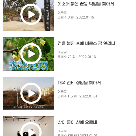
옷소매 붉은 끝동 덕임을 찾아서
이금로
조회수 0 회
| 2022.01.15
접을 붙인 후에 비로소 감 열리니
이금로
조회수 72 회
| 2022.01.13
대쪽 선비 정암을 찾아서
이금로
조회수 115 회
| 2022.01.01
산이 좋아 산에 오르네
이금로
조회수 179 회
| 2022.01.01