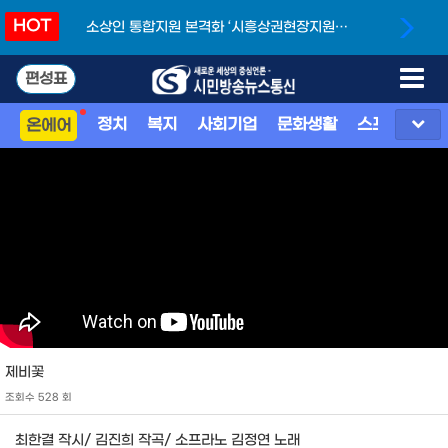
HOT
소상인 통합지원 본격화 ‘시흥상권현장지원단’
개소
편성표
정치
복지
사회기업
문화생활
스포츠
지
온에어
제비꽃
조회수 528 회
최한결 작시/ 김진희 작곡/ 소프라노 김정연 노래