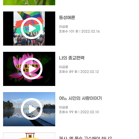
동성애론
이금로
조회수 101 회
| 2022.02.16
나의 종교편력
이금로
조회수 89 회
| 2022.02.12
​어느 시인의 사랑이야기
이금로
조회수 99 회
| 2022.02.10
제사, 옛 풍습 고수해야 하나?