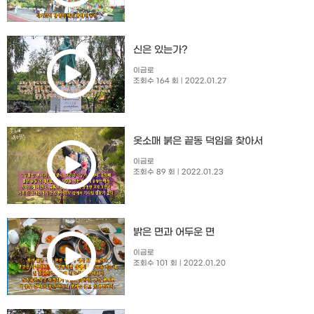
신은 있는가?
이금로
조회수 164 회
| 2022.01.27
옷소매 붉은 끝동 덕임을 찾아서
이금로
조회수 89 회
| 2022.01.23
밝은 면과 어두운 면
이금로
조회수 101 회
| 2022.01.20