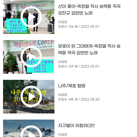
산이 좋아-옥창열 작사 송택동 작곡
강찬규 김한빈 노래
이금로
조회수 136 회
| 2022.09.07
닻꽃이 된 그대에게-옥창열 작사 송
택동 작곡 김한빈 노래
이금로
조회수 129 회
| 2022.09.07
나주/목포 탐방
이금로
조회수 145 회
| 2022.08.30
지구별이 위험하다!!!
이금로