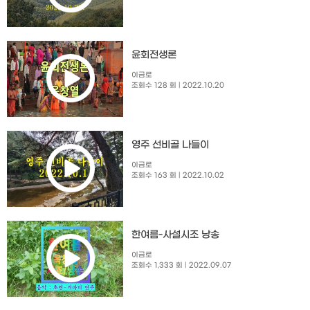
윤회전생론
이금로
조회수 128 회
| 2022.10.20
영주 선비골 나들이
이금로
조회수 163 회
| 2022.10.02
한여름-사설시조 낭송
이금로
조회수 1,333 회
| 2022.09.07