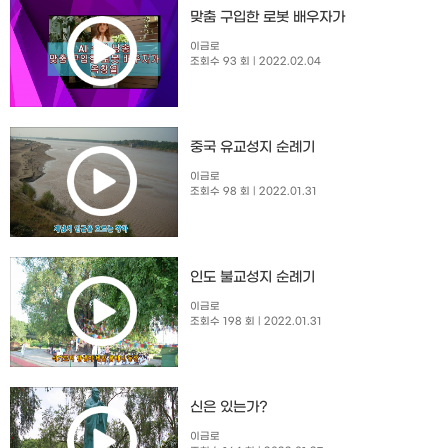
맞춤 구입한 로봇 배우자가
이금로
조회수 93 회
| 2022.02.04
중국 유교성지 순례기
이금로
조회수 98 회
| 2022.01.31
인도 불교성지 순례기
이금로
조회수 198 회
| 2022.01.31
신은 있는가?
이금로