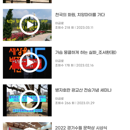
천국의 화원, 치앙마이를 가다
이금로
조회수 218 회
| 2023.03.11
가슴 뭉클하게 하는 실화_조서환(펌)
이금로
조회수 178 회
| 2023.02.16
병자호란 광교산 전승기념 세미나
이금로
조회수 266 회
| 2023.01.29
2022 경기수필 문학상 시상식