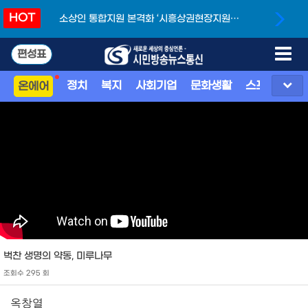
HOT
소상인 통합지원 본격화 ‘시흥상권현장지원단’
개소
편성표
정치
복지
사회기업
문화생활
스포츠
지
온에어
벅찬 생명의 약동, 미루나무
조회수 295 회
옥창열