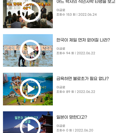
어느 학자의 식민사학 타령을 보고
이금로
조회수 153 회
| 2022.06.24
한국이 제일 먼저 없어질 나라?
이금로
조회수 94 회
| 2022.06.22
금욕하면 불로초가 필요 없나?
이금로
조회수 89 회
| 2022.06.22
일본이 망한다고?
이금로
조회수 0 회
| 2022.06.20