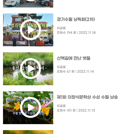
경기수필 낭독회(2차)
이금로
조회수 194 회
| 2022.11.18
산책길에 만난 벗들
이금로
조회수 67 회
| 2022.11.14
제1회 이창식문학상 수상 수필 낭송
이금로
조회수 101 회
| 2022.11.13