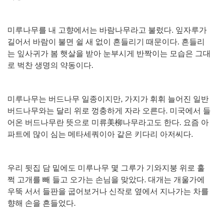
미루나무를 내 고향에서는 바람나무라고 불렀다
.
잎자루가
길어서 바람이 불면 쉴 새 없이 흔들리기 때문이다
.
흔들리
는 잎사귀가 봄 햇살을 받아 눈부시게 반짝이는 모습은 그대
로 벅찬 생명의 약동이다
.
미루나무는 버드나무 일종이지만
,
가지가 휘휘 늘어진 일반
버드나무와는 달리 위로 껑충하게 자라 오른다
.
미국에서 들
어온 버드나무란 뜻으로 미류
美柳
나무라고도 한다
.
요즘 아
파트에 많이 심는 메타세쿼이아 같은 키다리 아저씨다
.
우리 뒷집 담 밑에도 미루나무 몇 그루가 기와지붕 위로 훌
쩍 고개를 빼 들고 오가는 손님을 맞았다
.
대개는 개울가에
우뚝 서서 들판을 굽어보거나 신작로 옆에서 지나가는 차를
향해 손을 흔들었다
.