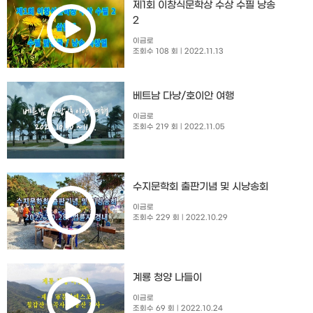
제1회 이창식문학상 수상 수필 낭송
2
이금로
조회수 108 회
| 2022.11.13
베트남 다낭/호이안 여행
이금로
조회수 219 회
| 2022.11.05
수지문학회 출판기념 및 시낭송회​
이금로
조회수 229 회
| 2022.10.29
계룡 청양 나들이
이금로
조회수 69 회
| 2022.10.24