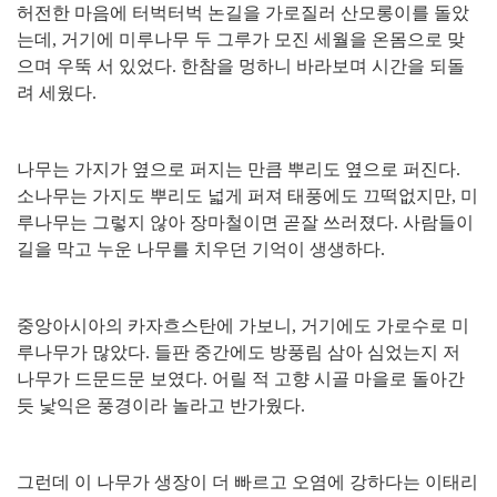
허전한 마음에 터벅터벅 논길을 가로질러 산모롱이를 돌았
는데
,
거기에 미루나무 두 그루가 모진 세월을 온몸으로 맞
으며 우뚝 서 있었다
.
한참을 멍하니 바라보며 시간을 되돌
려 세웠다
.
나무는 가지가 옆으로 퍼지는 만큼 뿌리도 옆으로 퍼진다
.
소나무는 가지도 뿌리도 넓게 퍼져 태풍에도 끄떡없지만
,
미
루나무는 그렇지 않아 장마철이면 곧잘 쓰러졌다
.
사람들이
길을 막고 누운 나무를 치우던 기억이 생생하다
.
중앙아시아의 카자흐스탄에 가보니
,
거기에도 가로수로 미
루나무가 많았다
.
들판 중간에도 방풍림 삼아 심었는지 저
나무가 드문드문 보였다
.
어릴 적 고향 시골 마을로 돌아간
듯 낯익은 풍경이라 놀라고 반가웠다
.
그런데 이 나무가 생장이 더 빠르고 오염에 강하다는 이태리