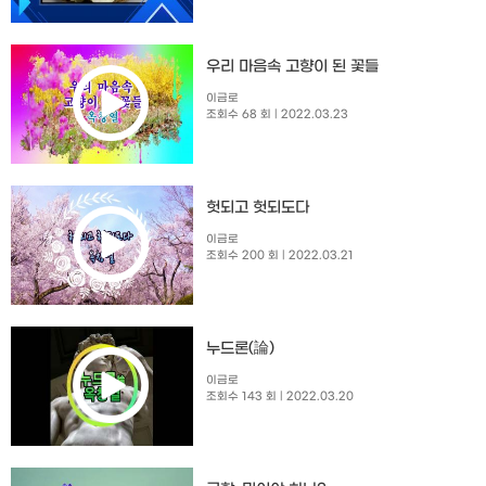
우리 마음속 고향이 된 꽃들
이금로
조회수 68 회
| 2022.03.23
헛되고 헛되도다
이금로
조회수 200 회
| 2022.03.21
누드론(論)
이금로
조회수 143 회
| 2022.03.20