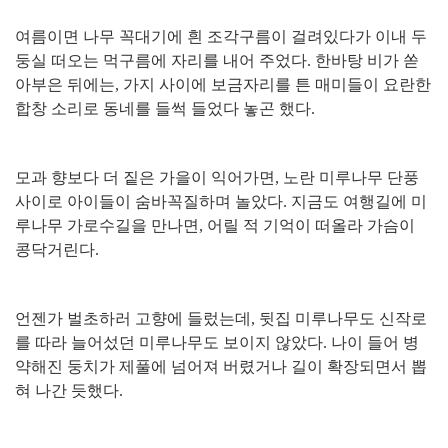
여름이면 나무 꼭대기에 흰 조각구름이 걸려있다가 이내 두
둥실 떠오는 먹구름에 자리를 내어 주었다
.
한바탕 비가 쏟
아부은 뒤에는
,
가지 사이에 보금자리를 튼 매미들이 요란한
합창 소리로 동네를 들썩 들었다 놓곤 했다
.
모과 향보다 더 짙은 가을이 익어가면
,
노란 미루나무 단풍
사이로 아이들이 숨바꼭질하며 놀았다
.
지금도 여행길에 미
루나무 가로수길을 만나면
,
어릴 적 기억이 떠올라 가슴이
콩닥거린다
.
언젠가 벌초하러 고향에 들렀는데
,
뒷집 미루나무도 신작로
를 따라 늘어섰던 미루나무도 보이지 않았다
.
나이 들어 병
약해진 둥치가 제풀에 넘어져 버렸거나 길이 확장되면서 뽑
혀 나간 듯했다
.