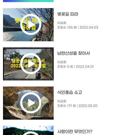
벚꽃길 따라
이금로
조회수 155 회
| 2022.04.03
남한산성을 찾아서
이금로
조회수 0 회
| 2022.04.01
식인풍습 소고
이금로
조회수 171 회
| 2022.03.30
사랑이란 무엇인가?