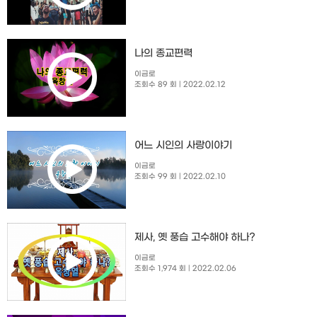
나의 종교편력
이금로
조회수 89 회
| 2022.02.12
​어느 시인의 사랑이야기
이금로
조회수 99 회
| 2022.02.10
제사, 옛 풍습 고수해야 하나?
이금로
조회수 1,974 회
| 2022.02.06