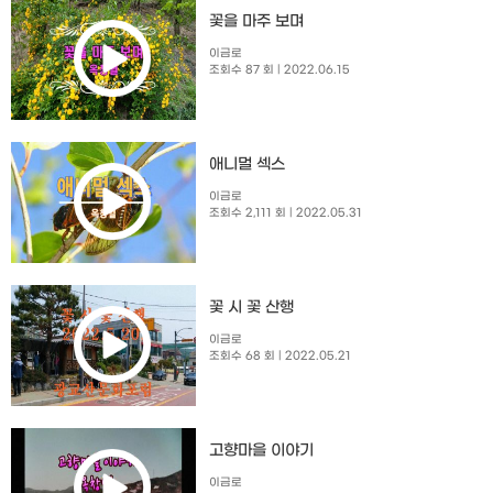
꽃을 마주 보며
이금로
조회수 87 회
| 2022.06.15
애니멀 섹스
이금로
조회수 2,111 회
| 2022.05.31
꽃 시 꽃 산행
이금로
조회수 68 회
| 2022.05.21
고향마을 이야기
이금로