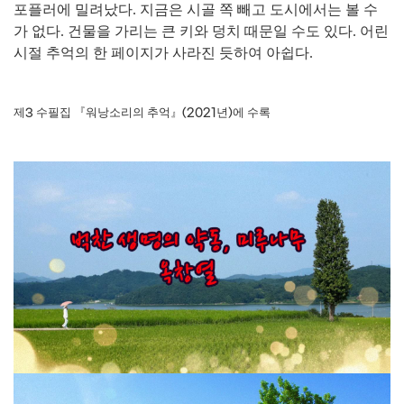
포플러에 밀려났다
.
지금은 시골 쪽 빼고 도시에서는 볼 수
가 없다
.
건물을 가리는 큰 키와 덩치 때문일 수도 있다
.
어린
시절 추억의 한 페이지가 사라진 듯하여 아쉽다
.
제
수필집
『
워낭소리의 추억
』
년
에 수록
3
(2021
)