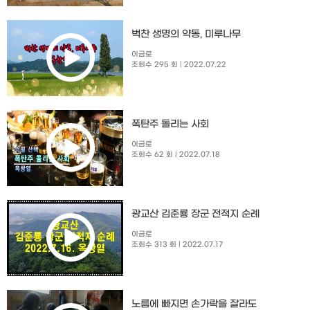
벅찬 생명의 약동, 미루나무
이금로
조회수 295 회
| 2022.07.22
폭탄주 돌리는 사회
이금로
조회수 62 회
| 2022.07.18
광교산 김준룡 장군 전적지 순례
이금로
조회수 313 회
| 2022.07.17
노름에 빠지면 손가락을 잘라도