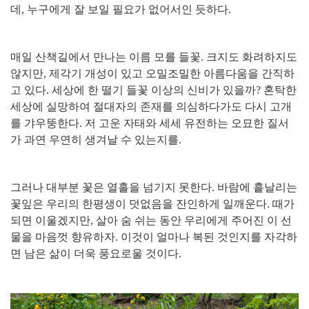
데
,
누구에게 잘 보일 필요가 없어서인 듯하다
.
매일 산책길에서 만나는 이름 모를 들꽃
.
크지도 화려하지도
않지만
,
제각기 개성이 있고 오밀조밀한 아름다움을 간직하
고 있다
.
세상에 한 떨기 들꽃 이상의 신비가 있을까
?
혼탁한
세상에 실망하여 절대자의 존재를 의심하다가도 다시 고개
를 갸우뚱한다
.
저 고운 자태와 세세 유전하는 오묘한 질서
가 과연 우연히 생겨날 수 있는지를
.
그러나 대부분 꽃은 열흘을 넘기지 못한다
.
바람에 흩날리는
꽃잎은 우리의 한평생이 덧없음을 잔인하게 일깨운다
.
때가
되면 이울겠지만
,
살아 숨 쉬는 동안 우리에게 주어진 이 선
물을 마음껏 향유하자
.
이것이 얼마나 복된 것인지를 자각하
면 남은 삶이 더욱 풍요로울 것이다
.