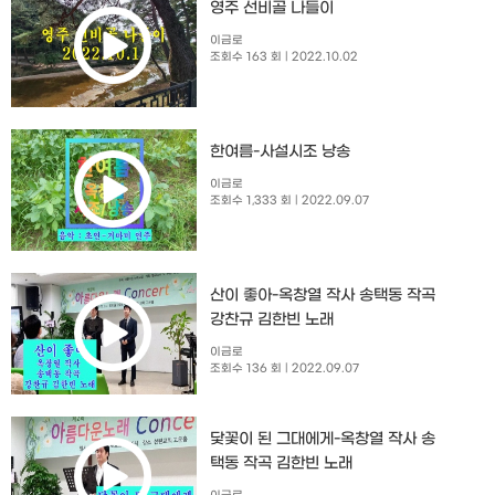
영주 선비골 나들이
이금로
조회수 163 회
| 2022.10.02
한여름-사설시조 낭송
이금로
조회수 1,333 회
| 2022.09.07
산이 좋아-옥창열 작사 송택동 작곡
강찬규 김한빈 노래
이금로
조회수 136 회
| 2022.09.07
닻꽃이 된 그대에게-옥창열 작사 송
택동 작곡 김한빈 노래