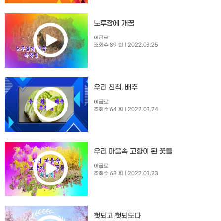
노루잠에 개꿈
이금로
조회수 89 회
| 2022.03.25
우리 친척, 배추
이금로
조회수 64 회
| 2022.03.24
우리 마음속 고향이 된 꽃들
이금로
조회수 68 회
| 2022.03.23
헛되고 헛되도다