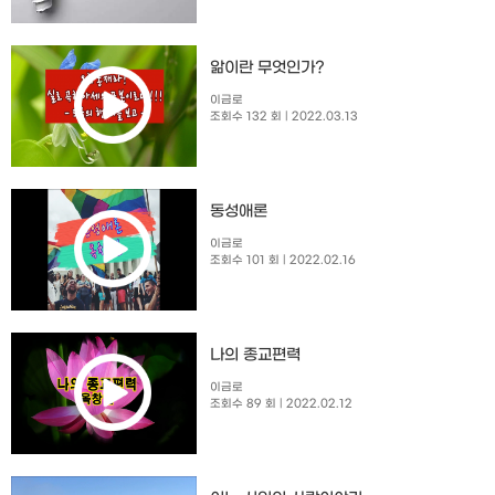
앎이란 무엇인가?
이금로
조회수 132 회
| 2022.03.13
동성애론
이금로
조회수 101 회
| 2022.02.16
나의 종교편력
이금로
조회수 89 회
| 2022.02.12