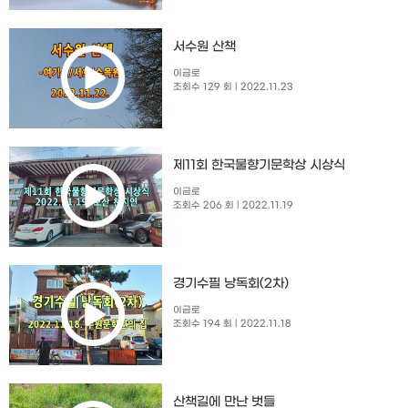
서수원 산책
이금로
조회수 129 회
| 2022.11.23
제11회 한국물향기문학상 시상식
이금로
조회수 206 회
| 2022.11.19
경기수필 낭독회(2차)
이금로
조회수 194 회
| 2022.11.18
산책길에 만난 벗들