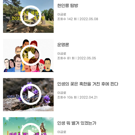
헌인릉 탐방
이금로
조회수 142 회
| 2022.05.08
운명론
이금로
조회수 81 회
| 2022.05.05
인생의 꽃은 혹한을 거친 후에 핀다
이금로
조회수 106 회
| 2022.04.21
인생 뭐 별거 있겠는가
이금로