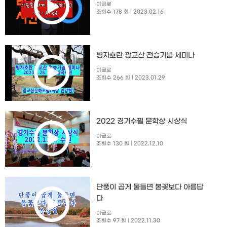
이금로
조회수 178 회
| 2023.02.16
병자호란 광교산 전승기념 세미나
이금로
조회수 266 회
| 2023.01.29
2022 경기수필 문학상 시상식
이금로
조회수 130 회
| 2022.12.10
단풍이 곱게 물들면 봄꽃보다 아름답
다
이금로
조회수 97 회
| 2022.11.30