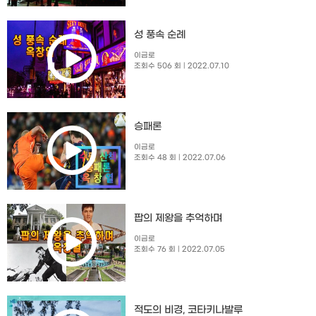
성 풍속 순례
이금로
조회수 506 회
| 2022.07.10
승패론
이금로
조회수 48 회
| 2022.07.06
팝의 제왕을 추억하며
이금로
조회수 76 회
| 2022.07.05
적도의 비경, 코타키나발루