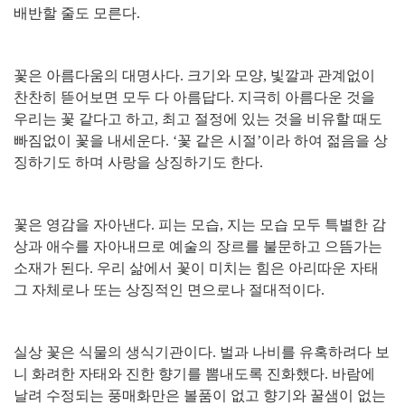
배반할 줄도 모른다
.
꽃은 아름다움의 대명사다
.
크기와 모양
,
빛깔과 관계없이
찬찬히 뜯어보면 모두 다 아름답다
.
지극히 아름다운 것을
우리는 꽃 같다고 하고
,
최고 절정에 있는 것을 비유할 때도
빠짐없이 꽃을 내세운다
. ‘
꽃 같은 시절
’
이라 하여 젊음을 상
징하기도 하며 사랑을 상징하기도 한다
.
꽃은 영감을 자아낸다
.
피는 모습
,
지는 모습 모두 특별한 감
상과 애수를 자아내므로 예술의 장르를 불문하고 으뜸가는
소재가 된다
.
우리 삶에서 꽃이 미치는 힘은 아리따운 자태
그 자체로나 또는 상징적인 면으로나 절대적이다
.
실상 꽃은 식물의 생식기관이다
.
벌과 나비를 유혹하려다 보
니 화려한 자태와 진한 향기를 뽐내도록 진화했다
.
바람에
날려 수정되는 풍매화만은 볼품이 없고 향기와 꿀샘이 없는