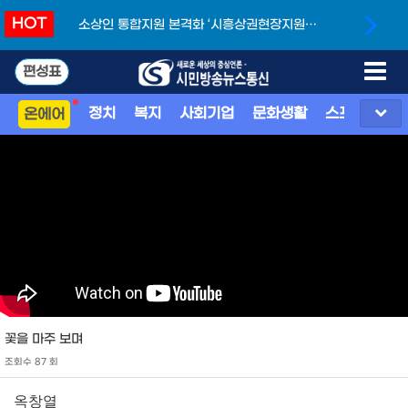
HOT
소상인 통합지원 본격화 ‘시흥상권현장지원단’
개소
편성표
정치
복지
사회기업
문화생활
스포츠
지
온에어
꽃을 마주 보며
조회수 87 회
옥창열