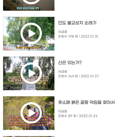
인도 불교성지 순례기
이금로
조회수 198 회
| 2022.01.31
신은 있는가?
이금로
조회수 164 회
| 2022.01.27
옷소매 붉은 끝동 덕임을 찾아서
이금로
조회수 89 회
| 2022.01.23