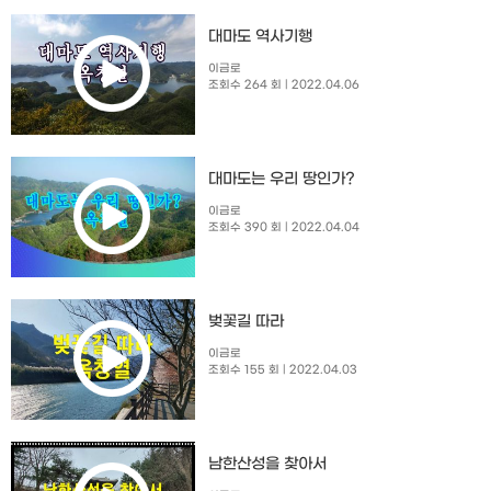
대마도 역사기행
이금로
조회수 264 회
| 2022.04.06
대마도는 우리 땅인가?
이금로
조회수 390 회
| 2022.04.04
벚꽃길 따라
이금로
조회수 155 회
| 2022.04.03
남한산성을 찾아서