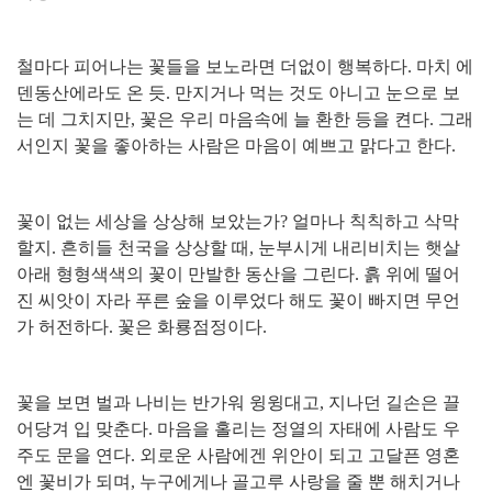
철마다 피어나는 꽃들을 보노라면 더없이 행복하다
.
마치 에
덴동산에라도 온 듯
.
만지거나 먹는 것도 아니고 눈으로 보
는 데 그치지만
,
꽃은 우리 마음속에 늘 환한 등을 켠다
.
그래
서인지 꽃을 좋아하는 사람은 마음이 예쁘고 맑다고 한다
.
꽃이 없는 세상을 상상해 보았는가
?
얼마나 칙칙하고 삭막
할지
.
흔히들 천국을 상상할 때
,
눈부시게 내리비치는 햇살
아래 형형색색의 꽃이 만발한 동산을 그린다
.
흙 위에 떨어
진 씨앗이 자라 푸른 숲을 이루었다 해도 꽃이 빠지면 무언
가 허전하다
.
꽃은 화룡점정이다
.
꽃을 보면 벌과 나비는 반가워 윙윙대고
,
지나던 길손은 끌
어당겨 입 맞춘다
.
마음을 홀리는 정열의 자태에 사람도 우
주도 문을 연다
.
외로운 사람에겐 위안이 되고 고달픈 영혼
엔 꽃비가 되며
,
누구에게나 골고루 사랑을 줄 뿐 해치거나