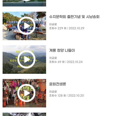
수지문학회 출판기념 및 시낭송회​
이금로
조회수 229 회
| 2022.10.29
계룡 청양 나들이
이금로
조회수 69 회
| 2022.10.24
윤회전생론
이금로
조회수 128 회
| 2022.10.20