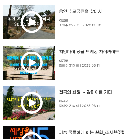
용인 추모공원을 찾아서
이금로
조회수 392 회
| 2023.03.18
치앙마이 정글 트레킹 하이라이트
이금로
조회수 313 회
| 2023.03.11
천국의 화원, 치앙마이를 가다
이금로
조회수 218 회
| 2023.03.11
가슴 뭉클하게 하는 실화_조서환(펌)