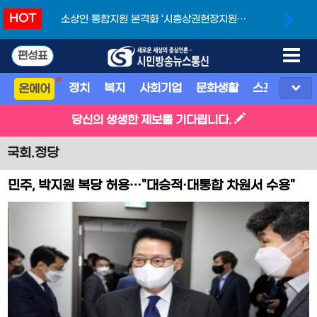
HOT
소상인 통합지원 본격화 ‘시흥상권현장지원단’
개소
편성표
정치
복지
사회기업
문화생활
스포츠
지
온에어
당신의 생생한 제보를 기다립니다.
국회.정당
민주, 박지원 복당 허용…"대승적·대통합 차원서 수용"
(종합)