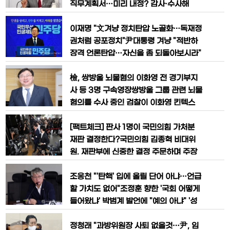
북은 우리 당
의원들의 질의에 답하고 있다. 2021.10.1
직무계획서…미리 내정? 감사·수사해
4 [국회사진기자단]MBC 대주주이자 관
야"국민의힘 주호영 원내대표는 4일 문재
리·감독기구인 방송문화진흥회(이하 방문
인 전 대통령이 감사원의 '서해 공무원 피
이재명 "文겨냥 정치탄압 노골화…독재정
진)가 최근 불거진 윤석열 대통령의 비속
격 사건' 관련 서면조사 통보를 거부한 데
권처럼 공포정치"尹대통령 겨냥 "적반하
어 발언
대해 "대한민국 국민은 누구나 법 앞에 평
장격 언론탄압…자신을 좀 되돌아보시라"
등하다"며 "전직 대통령이라고 해서 특권
박홍근 "감사원 폭주 도 넘어…尹정부 충
을 가질 수도 없고 (조사에) 응해야 하는
직한 사냥개 자인"의원총회에서 발언하는
檢, 쌍방울 뇌물혐의 이화영 전 경기부지
것이 당연하다고 본다"고 말했다.주
이재명 대표더불어민주당 이재명 대표가
사 등 3명 구속영장쌍방울 그룹 관련 뇌물
27일 국회에서 열린 의원총회에서 발언
혐의를 수사 중인 검찰이 이화영 킨텍스
하고 있다. 2022.9.27 [공동취재]더불어
대표이사(전 경기도 평화부지사) 등 관련
민주당 이재명 대표는 4일 문재인 전 대통
자 3명에 대해 구속영장을 신청했다.수원
[팩트체크] 판사 1명이 국민의힘 가처분
령에 대한 감사원의 서면 조사 통보에 "이
지검 형사6부(김영남 부장검사)는 22일
재판 결정한다?국민의힘 김종혁 비대위
미
특정범죄가중처벌법상 뇌물 혐의로 이 대
원, 재판부에 신중한 결정 주문하며 주장
표에 대한 사전구속영장을 청구했다.이화
담당 재판부는 서울남부지법 민사51부…
영 경기도 평화부지사[경기도 /연합뉴스
수석부장판사에 배석판사 2명으로 구성
조응천 "'탄핵' 입에 올릴 단어 아냐…언급
사진 제공. 재판매 및 DB금지]이 대표는
국민의힘 김종혁 비상대책위원은 14일 M
할 가치도 없어"조정훈 향한 '국회 어떻게
2
BC 라디오와의 인터뷰에서 "본안 사안
들어왔냐' 박범계 발언에 "예의 아냐" '성
(소송) 같으면 이렇게 중대한 사안에 대해
남FC 의혹'에 "당시 현금 기부채납은 불
서는 합의재판부가 이루어지고 대법원 같
법"더불어민주당 조응천 의원이 지난 7월
정청래 "과방위원장 사퇴 없을것…尹, 임