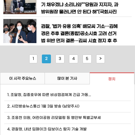
은 경우 전원합의체 판결이 이루어지지 않
26일 국회에서 열린 '민주당 반성과 혁신
기 채우겠냐 소리나와""당원과 지지자, 과
습니까"라며 "
연속토론회'에서 발제하고 있다. [국회사
방위원장 물러나면 안 된다 해"[국회사진
진기자단]더불어민주당 조응천 의원은 15
기자단]국회 과학기술정보방송통신위원
일 당 일각에서 윤석열 대통령의 탄핵을
장인 더불어민주당 정청래 의원은 13일 "
검찰, '법카 유용 의혹' 배모씨 기소…김혜
시사하는 발언이 나온 데 대해
(과방위원장을) 제가 사퇴하는 일은 없을
경은 추후 결론(종합)공소시효 고려 선거
것"이라고 말했다.정 의원은 이날 MBC
법 위반 먼저 결론…김씨 시효 정지 후 추
라디오에 출연해 "최고위원은 선출직으
가 수사 검찰, 양측 '업무상 배임' 혐의 계
로, 선출직의 거취는 신중해야 한다. 당원
속 수사검찰이 8일 더불어민주당 이재명
1
2
3
4
5
>
과 지지자들에게 이미 물어봤는데 과방위
대표의 배우자 김혜경 씨의 '법인카드 유
원장을 물
용 의혹' 관련 측근 배모 씨를 공직선거법
위반 혐의로 재판에 넘겼다.경찰 조사 마
이 시각 주요뉴스
많이 본 기사
정치
친 김혜경 씨더불어민주당 이재명 의원 배
우자 김혜경 씨가 지난달 23일
1. 조달청, 집중호우에 따른 비상점검체계 긴급 가동...
2. 시민방송뉴스통신 1월 3일 방송 (남양주시)
3. 조응천 의원, 어린이공원 리모델링 등 행안부 특별교부세
4. 경찰청, 내년 딥페이크·딥보이스 탐지 기술 개발