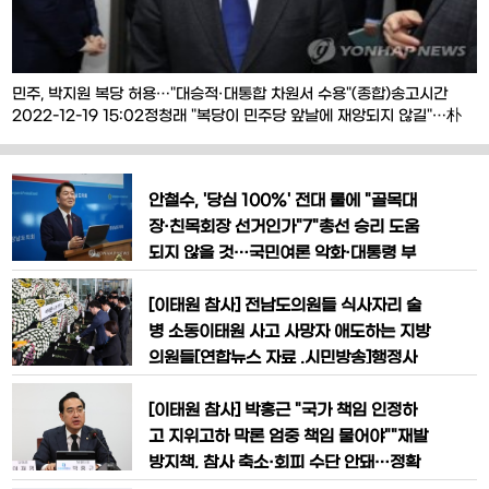
민주, 박지원 복당 허용…"대승적·대통합 차원서 수용"(종합)송고시간
2022-12-19 15:02정청래 "복당이 민주당 앞날에 재앙되지 않길"…朴
"이대표 중심 강한 야당에 힘 보탤 것"기자회견장 향하는 박지원 전 국가
정보원장박지원 전 국가정보원장이 27일 오전 국회 의원회관에서 더불어
민주당 윤석열정권정치탄압대책위원회 주최로 열린 서해 공무원 피격 사
안철수, '당심 100%' 전대 룰에 "골목대
건 및 흉악범죄자 추방 사건 관련 기자회견에 참
장·친목회장 선거인가"7"총선 승리 도움
되지 않을 것…국민여론 악화·대통령 부
담 우려"경남언론인 기자간담회서 발언하
는 안철수 의원국민의힘 안철수 의원이 1
[이태원 참사] 전남도의원들 식사자리 술
5일 경남도의회를 찾아 당권 출마에 대해
병 소동이태원 사고 사망자 애도하는 지방
이야기 하고 있다. 2022.12.15국민의힘
의원들[연합뉴스 자료 .시민방송]행정사
당권주자인 안철수 의원은 19일 차기 당
무감사를 마친 전남도의원들의 저녁 식사
대표를 일반국민 여론조사 없이 '당원 투
자리에 술병이 올라 온 것을 목격한 인터
[이태원 참사] 박홍근 "국가 책임 인정하
표 100%'로 선출하기로 한 데
넷 기자와 일부 도의원 간 몸싸움이 벌어
고 지위고하 막론 엄중 책임 물어야""재발
졌다.2일 전남도의회 경제관광문화위원
방지책, 참사 축소·회피 수단 안돼…정확