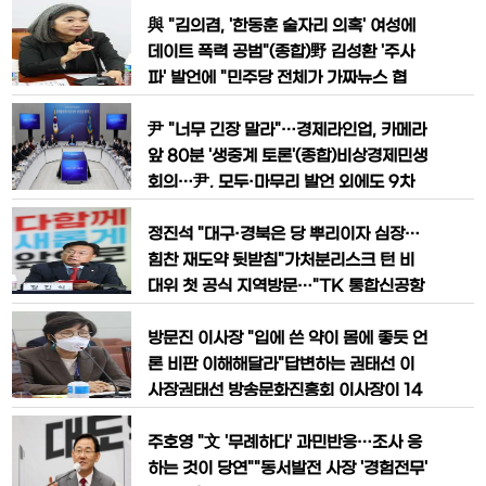
회 소속 의원들에 따르면 이 상임위 소속
한 진상규명 기반으로 마련"최고위원회의
의원 8명과 도의회 사무처 직원 3명 등은
에서 발언하는 박홍근더불어민주당 박홍
與 "김의겸, '한동훈 술자리 의혹' 여성에
행정사무 감사를 마친 전날 오후 6시 30
근 원내대표가 2일 오전 국회에서 열린 최
데이트 폭력 공범"(종합)野 김성환 '주사
분께
고위원회의에서 발언하고 있다. 2022.1
파' 발언에 "민주당 전체가 가짜뉴스 협
1.2더불어민주당 박홍근 원내대표는 2일
업"비대위에서 발언하는 김행연합뉴스,
'이태원 압사 참사'와 관련해 "참사 전후
시민방송 자료 사진국민의힘은 27일 윤
尹 "너무 긴장 말라"…경제라인업, 카메라
국가와 지방자치단체의 대처를 꼼꼼히 살
석열 대통령과 한동훈 법무부 장관이 변호
앞 80분 '생중계 토론'(종합)비상경제민생
펴
사들과 '심야 술자리'를 가졌다는 의혹을
회의…尹, 모두·마무리 발언 외에도 9차
제기한 더불어민주당 김의겸 대변인을 향
례 질문하며 즉석 발언 장관에 '릴레이 지
해 "데이트 폭력의 공범이자 2차 가해
시'·국장급에 질문 던지기도비상경제민생
정진석 "대구·경북은 당 뿌리이자 심장…
자"라고 주장했다.이 의혹은 한 여성 첼리
회의에서 발언하는 윤석열 대통령윤석열
힘찬 재도약 뒷받침"가처분리스크 턴 비
스트
대통령이 27일 오후 서울 용산 대통령실
대위 첫 공식 지역방문…"TK 통합신공항
청사에서 열린 제11차 비상경제민생회의
조기 착공"대구 비대위회의서 발언하는
에서 발언을 하고 있다."너무 긴장하지 마
정진석 비대위원장국민의힘 정진석 비상
방문진 이사장 "입에 쓴 약이 몸에 좋듯 언
십시오. 국민들에게 진정성 있게, 솔직하
대책위원장이 13일 오전 대구시당에서 열
론 비판 이해해달라"답변하는 권태선 이
게
린 대구·경북 현장 비상대책위원회 회의
사장권태선 방송문화진흥회 이사장이 14
에서 발언하고 있다.국민의힘 정진석 비상
일 서울 여의도 국회에서 열린 과학기술정
대책위원장은 13일 "대구·경북은 우리 당
보방송통신위원회, 방송문화진흥회, 한국
주호영 "文 '무례하다' 과민반응…조사 응
의 뿌리이자 심장이다. 위기마다 대구·경
방송광고진흥공사에 대한 국정감사에서
하는 것이 당연""동서발전 사장 '경험전무'