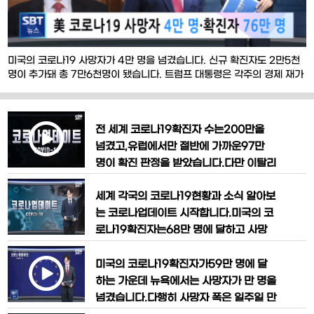
미국의 코로나19 사망자가 4만 명을 넘겼습니다. 신규 확진자도 2만5천
명이 추가돼 총 7만6천명이 됐습니다. 트럼프 대통령은 각주의 경제 재가
동을 연일 독려하고 있지만 뉴욕 등 피해가 큰 지역의 주지사들은 지금은
그럴 때가 아니라며 반발했습니다. 최대 진원지인 뉴욕에선 입원자와 사
망자 수가 모두 줄고 있는 추세지만 쿠오모 주지사는 이제 겨우 전반전을
전 세계 코로나19확진자 수는200만을
지났을 뿐이라며 긴장을 늦출 때가 아니라고 말했
넘겼고,유럽에서만 절반에 가까운97만
명이 확진 판정을 받았습니다.다만 이탈리
아와 스페인의 신규 확진자가 한 달 만에
세계 각국의 코로나19현황과 소식 알아보
최저치를 기록하는 등 확산세는 점차 진정
는 코로나업데이트 시작합니다.미국의 코
국면에 접어들고 있습니다.유럽 각국은 확
로나19확진자는68만 명에 달하고 사망
산세에 따라 봉쇄조치를 일부 완화하거나
자는3만 명을 넘었습니다.트럼프 대통령
연장하고 있습니다. 이에 유럽연합은 국가
은 오늘 백악관 태스크포스 기자회견에서
들이 출구 전략을 조율해야한다고 강조했
미국의 코로나19확진자가59만 명에 달
사회적 거리두기 지침 완화를 위한3단계
는데,과연 가능할지는 의문이 제기됩니다.
하는 가운데 뉴욕에서는 사망자가 만 명을
경제 정상화 계획을 발표했습니다. 앞서
코로나1
넘겼습니다.다행히 사망자 폭은 일주일 만