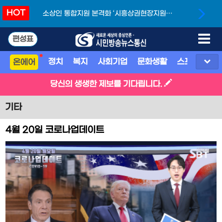
HOT
소상인 통합지원 본격화 ‘시흥상권현장지원단’
개소
편성표
정치
복지
사회기업
문화생활
스포츠
지
온에어
당신의 생생한 제보를 기다립니다.
기타
4월 20일 코로나업데이트