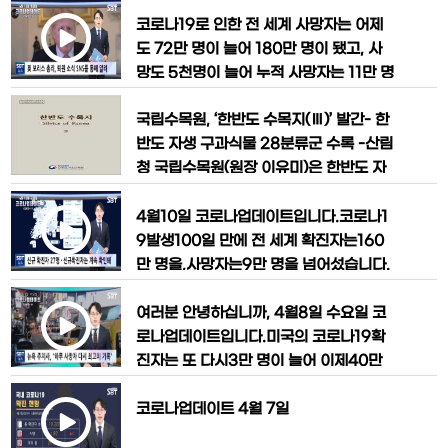
뉴욕주에서는 당초 이달 말까지 시행할 예
에600명대로 떨어졌고,신규 입원환자 수
정이던 셧다운 조치를 다음달15일까지 연
도 약2주 만에 최저치를 기록했습니다.미
코로나19로 인한 전 세계 사망자는 어제
장하기로 했습니다. 한편 뉴저지의 한 요
보건당국에선 코로나19사태가 정점에 가
도 72만 명이 늘어 180만 명이 됐고, 사
양원에서 시신
까워졌다는 전망이 잇따라 나왔습니다.로
망도 5천명이 늘어 누적 사망자는 11만 명
버트 레드필드 질병통제예방센터 국장은
을 기록했습니다.코로나19로 입원치료 중
국립수목원, ‘한반도 수목지(Ⅲ)’ 발간- 한
방송 인터뷰에서 확산세가 정점에 가까워
이었던 보리스 존슨 영국 총리는 SNS를
반도 자생 구과식물 28분류군 수록 -산림
졌다는 분석을 내놨습니다. 하지만 경제활
통해 퇴원 소식을 알렸습니다.한때 상태가
청 국립수목원(원장 이유미)은 한반도 자
동 재게 여부
악화돼 집중치료병상에서 산소치료까지
생 수목에 대한 기재, 분포정보, 생육환경
받았던 총리는 당분간 건강회복에 주력할
정보 등을 포함한 ‘한반도 수목지(Ⅲ)’를
예정입니다. 하지만 영국의 사망자는 737
4월10일 코로나업데이트입니다.코로나1
발간했다. ‘한반도 수목지(Ⅲ)’에는 구상나
명이 추가돼 미국, 이탈리아, 스페인
9발생100일 만에 전 세계 확진자는160
무, 가문비나무, 소나무 등 한반도 자생 구
만 명을,사망자는9만 명을 넘어섰습니다.
과식물 28분류군에 대한 상세한 기재, 분
미국의 코로나19확진자 수가45만 명을
류학적 논의, 자생지 분포, 형태학적 특성,
넘어섰고,뉴욕 주의 하루 사망자는799명
여러분 안녕하십니까, 4월8일 수요일 코
형태형질 도
으로 집계돼 또 다시 최고치를 기록했습니
로나업데이트입니다.미국의 코로나19확
다. (쿠오모 영상)그나마 신규 입원 환자
진자는 또 다시3만 명이 늘어 이제40만
수는 최저치로 나와 확산세가 꺾인 것이
명이 됐습니다.사망자도 하루 새2천명 가
아니냐는 관측이 조심스럽게 나오고 있습
까이 늘어 누적 사망자는12만 명을 넘어
코로나업데이트 4월 7일​
니다.사망자가 가장 많은 이탈리아에서는
섰습니다.이틀간 사망자 증가세가 주춤했