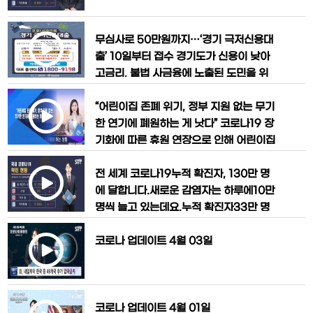
확진자
던 뉴욕 주에서는 하루 사망자가 다시 최
고치를 기록했습니다.앤드류 쿠오모 주지
사는 코로나19브리핑에서 뉴욕 주의 사망
무심사로 50만원까지…‘경기 극저신용대
자가 전날보다731명 증가했다고 밝혔습
출’ 10일부터 접수 경기도가 신용이 낮아
니다.이로써 뉴
고금리, 불법 사금융에 노출된 도민을 위
해 전국 최초로 ‘경기 극저신용대출’ 사업
을 실시한다.10일부터 경기복지플랫폼을
“어린이집 존폐 위기, 정부 지원 없는 무기
통한 온라인접수와 읍·면·동 행정복지센
한 연기에 폐원하는 게 낫다” 코로나19 장
터에서 방문 접수를 통해 신청 가능하며,
기화에 따른 휴원 연장으로 인해 어린이집
지원대상은 신청일 기준 경기도에 거주하
이 존폐 위기에 놓였다. 어린이집은 정부
고, 신용등급(NICE 신용정보 기준) 7등
의 조치에 따라 ‘무기한 휴원 연장’과 ‘긴급
​전 세계 코로나19누적 확진자, 130만 명
급 이하인 만 19세 이상의 도민이다
보육’을 이어가고 있는 실정이다. 정부의
에 달합니다.새로운 감염자는 하루에10만
지시사항에 맞춰 운영을 계속하고 있지만,
명씩 늘고 있는데요.누적 확진자33만 명
손해를 감수하며 운영해야 하는 원장들은
을 넘어선 미국에선 보건당국 관계자들이
폐원까지 고려하고 있다. 이에 따라 인건
이번 주를“최악의 한주가 될 것”이라며 암
코로나 업데이트 4월 03일
비와 보
울한 전망을 내비췄습니다.제롬 애덤스 공
중보건 서비스 단장은 폭스뉴스와의 인터
뷰에서 이번 사태를 과거 진주만공습과91
1테러에 비유하기도 했습니다.확진자 수
코로나 업데이트 4월 01일