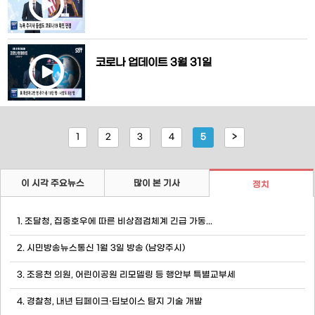
가4천명으로 가장 많은 뉴욕 주의 일부 병
코로나 업데이트 3월 31일
1
2
3
4
5
>
이 시각 주요뉴스
많이 본 기사
정치
1. 조달청, 집중호우에 따른 비상점검체계 긴급 가동...
2. 시민방송뉴스통신 1월 3일 방송 (남양주시)
3. 조응천 의원, 어린이공원 리모델링 등 행안부 특별교부세
4. 경찰청, 내년 딥페이크·딥보이스 탐지 기술 개발