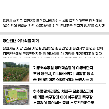
​용인시 수지구 죽전2동 주민자치위원회는 4일 죽전이마트앞 탄천에서
30여명이 참여해 하천 수질개선을 위한 ‘EM흙공 던지기 행사’를 실시했
다. 유용한 미생물이란 뜻의 EM(Effective Micro-organisms)흙공
은 각종 미생물 효소 발효액과 황토를 반죽해 만든 흙덩어리로, 도심 하천
악취제거와 수질정화 효과가 탁월한 것으로 알려졌다. 이날 주민자치위원
경안천변 외래식물 제거
들은 학생들과 준비한
​​ ​​용인시는 지난 26일 시민환경단체인 환경21연대 용인지부 회원과 함께
경안천변에서 단풍잎돼지풀 등 외래식물 2t 가량을 제거했다고 밝혔다.
경안천 주변의 자생식물 서식지를 보호하고 생태계를 회복하기 위해 실시
된 이번 작업에는 40여명이 참가해 처인구 마평동 용인교~운학동 동부레
기흥호수공원 생태학습장에 야생화단지
스피아 인근 남리대교까지 약 2㎞구간에서 진행됐다. 참가자들은 이곳에
조성 용인시, 미니해바라기, 백일홍 등 4
서 자라는 외래식물인 단풍잎돼지
종 1만5천여본 식재하였다. 용인시는 기
흥구 하갈동의 기흥호수공원 생태학습장
에 2,400㎡규모의 야생화단지를 조성했
하수종말처리장인 처인구 모현레스피아
다고 5일 밝혔다. 야생화단지에는 미니해
에 기존 축구장에 이어 야구장과 족구장,
바라기, 접시꽃, 백일홍 등 4종의 야생화
소공원이 들어서는 종합 스포츠타운으로