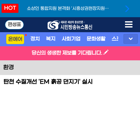
HOT
소상인 통합지원 본격화 ‘시흥상권현장지원단’
개소
편성표
정치
복지
사회기업
문화생활
스포츠
지
온에어
당신의 생생한 제보를 기다립니다.
환경
탄천 수질개선 'EM 흙공 던지기' 실시