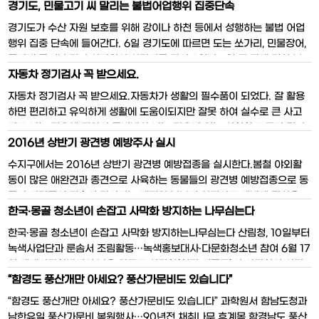
1만 5천여본이 식재됐다. 수종에 따라 10
탈바꿈한다.용인시는 모현레스피아내 41,
경기도, 민물고기 씨 말리는 불법어업행위 집중단속
월까지 꽃을 피우기 때문에 다양한 꽃을
981㎡에 주민들이 즐길 수 있는 스포츠시
경기도가 수산 자원 보호를 위해 강이나 하천 등에서 성행하는 불법 어업
감상할 수 있다. 이와 함께 시는 생태학
설과 휴식공간을 만든다는 계획에 따라 최
행위 집중 단속에 들어간다. 6일 경기도에 따르면 도는 쏘가리, 민물장어,
근 야구장 건립을 완공, 다음달 중순부터
동자개 등 내수면 수산자원의 산란기를 맞아 5월과 6월 두 달에 걸쳐 북
시민에 개방키로 했다고 18일 밝혔다. 야
자동차 정기검사 꼭 받으세요.
한강, 남한강, 임진강, 한탄강, 평택호, 남양호 등을 중심으로 도와 시·군,
구장은 9,500㎡의 부지에 인조잔디와 불
시민단체 합동으로 불법 어업행위 집중 단속을 추진한다. 단속대상은 ▲
자동차 정기검사 꼭 받으세요.자동차가 생활의 필수품이 되었다. 잘 활용
펜장 등 부대시설을 갖췄으며, 구장 길이
무면허(허가, 신고)어
하면 편리하고 유익하게 생활에 도움이되지만 잘못 하여 실수로 큰 사고
는 좌
라도 나는 경우엔 집안이 풍비박산 나는 경우가 있는 위험한 도구가 될 수
2016년 상반기 광견병 예방주사 실시
있다.자동차 정기, 종합검사 관련사항은교통안전공단에서 비사업용자동
차에 한해서 보내고 있다.(의무적으로 고지하여야 하는 사항은 아님)그리
수지구에서는 2016년 상반기 광견병 예방접종을 실시한다.봄철 야외활
고 검사를 받지 않은 자동차에 대하여는 관할관청에서 정
동이 많은 애완견과 종견으로 사육하는 동물들의 광견병 예방접종으로 동
물과 사람들의 접촉이 많아지는 계절인 봄부터 안전사고 예방에 관심을
한국‧몽골 청소년이 손잡고 사막화 방지하는 나무심는다
갖어야 한다.특히 애완견이 야생동물에게 물렸을 경우 광견병을 비롯한
다양한 병원에 전염될 가능성이 있으므로 애완견 관리에도 만전을 기하여
한국‧몽골 청소년이 손잡고 사막화 방지하는나무심는다 산림청, 10일부터
야 한다.○ 접종기간 : 2016.04.11.(월) ~ 20
녹색사업단과 룬솜서 조림활동…녹색홍보대사‧다문화청소년 참여 6월 17
일 세계사막화방지의 날을 앞두고 산림청(청장 이돈구)이 사막화의 심각
“함경도 풍산개만 아세요? 풍산가문비도 있습니다”
성을 알리기 위해 몽골에서 나무심기 활동을 펼친다. 산림청은 녹색사업
단과 함께 10일부터 3일간 한․몽골 그린벨트 사업이 진행 중인 몽골의 룬
“함경도 풍산개만 아세요? 풍산가문비도 있습니다” 과학원서 함남도청과
솜
남한유일 풍산가문비 복원행사…90년전 채취나무 후계목 함경남도 풍산