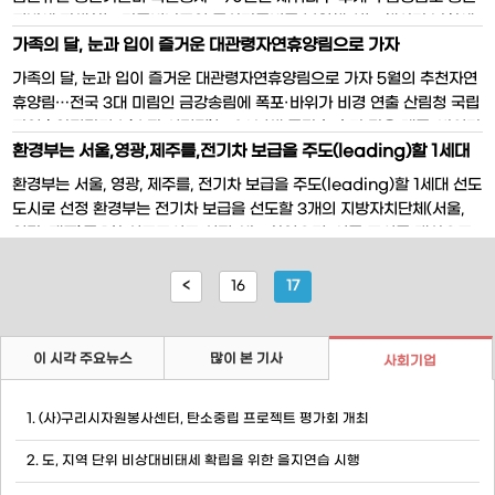
지방에 자생하는 가문비나무인 풍산가문비를 복원해 심는 행사가 남한에
가족의 달, 눈과 입이 즐거운 대관령자연휴양림으로 가자
서는 최초로 3일 오전 산림청(청장 이돈구) 국립산림과학원 침엽수원에서
열린다. 북한 지역 자생종인 풍산가문비는 현재 남한에서는 찾아볼 수 없
가족의 달, 눈과 입이 즐거운 대관령자연휴양림으로 가자 5월의 추천자연
고 오직 서울 청량리 국립산림과학원에 보존된
휴양림…전국 3대 미림인 금강송림에 폭포·바위가 비경 연출 산림청 국립
자연휴양림관리소(소장 서경덕)는 80년생 금강송 숲과 맑은 계곡, 바위가
환경부는 서울,영광,제주를,전기차 보급을 주도(leading)할 1세대
빚어내는 천혜의 풍광을 간직한 대관령자연휴양림을 이달 (5월)의 추천
자연휴양림으로 선정했다. 대관령자연휴양림은 1988년 우리나라에서 처
선도도시로 선정
환경부는 서울, 영광, 제주를, 전기차 보급을 주도(leading)할 1세대 선도
음 조성된 자연휴양림으로 산과 바
도시로 선정 환경부는 전기차 보급을 선도할 3개의 지방자치단체(서울,
영광, 제주)를 1차 선도도시로 선정, 발표하였으며, 이들 도시를 대상으로
전기차 보급모델을 실증평가하고 전국으로 확산시키기로 했다. 이번에 선
정된 지방자치단체는 지역적 특성에 맞는 보급모델을 제시하였으며,
<
16
17
이 시각 주요뉴스
많이 본 기사
사회기업
1. (사)구리시자원봉사센터, 탄소중립 프로젝트 평가회 개최
2. 도, 지역 단위 비상대비태세 확립을 위한 을지연습 시행