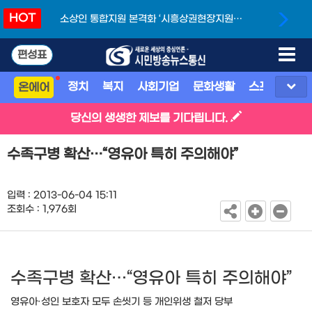
HOT
소상인 통합지원 본격화 ‘시흥상권현장지원단’
개소
편성표
정치
복지
사회기업
문화생활
스포츠
지
온에어
당신의 생생한 제보를 기다립니다.
수족구병 확산…“영유아 특히 주의해야”
입력 : 2013-06-04 15:11
조회수 : 1,976회
수족구병 확산…“영유아 특히 주의해야”
영유아·성인 보호자 모두 손씻기 등 개인위생 철저 당부