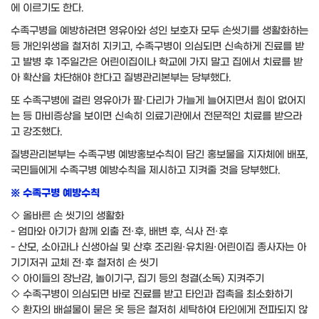
에 이르기도 한다.
수족구병을 예방하려면 영유아와 성인 보호자 모두 손씻기를 생활화하는
등 개인위생을 철저히 지키고, 수족구병이 의심되면 신속하게 진료를 받
고 발병 후 1주일간은 어린이집이나 학교에 가지 말고 집에서 치료를 받
아 확산을 차단해야 한다고 질병관리본부는 당부했다.
또 수족구병에 걸린 영유아가 팔·다리가 가늘게 늘어지면서 힘이 없어지
는 등 마비증상을 보이면 신속히 의료기관에서 전문적인 치료를 받으라
고 강조했다.
질병관리본부는 수족구병 예방홍보수칙이 담긴 홍보물을 지자체에 배포,
국민들에게 수족구병 예방수칙을 제시하고 지켜줄 것을 당부했다.
※ 수족구병 예방수칙
◇ 올바른 손 씻기의 생활화
- 엄마와 아기가 함께 외출 전·후, 배변 후, 식사 전·후
- 산모, 소아과나 신생아실 및 산후 조리원·유치원·어린이집 종사자는 아
기기저귀 교체 전·후 철저히 손 씻기
◇ 아이들의 장난감, 놀이기구, 집기 등의 청결(소독) 지켜주기
◇ 수족구병이 의심되면 바로 진료를 받고 타인과 접촉을 최소화하기
◇ 환자의 배설물이 묻은 옷 등은 철저히 세탁하여 타인에게 전파되지 않