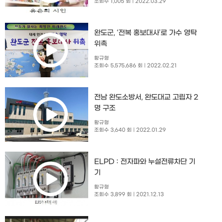
조회수 1,005 회
| 2022.03.29
완도군, ‘전복 홍보대사’로 가수 영탁
위촉
황규형
조회수 5,575,686 회
| 2022.02.21
전남 완도소방서, 완도대교 고립자 2
명 구조
황규형
조회수 3,640 회
| 2022.01.29
ELPD : 전자파와 누설전류차단 기
기
황규형
조회수 3,899 회
| 2021.12.13