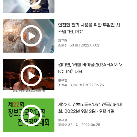
안전한 전기 사용을 위한 무감전 시
스템 "ELPD"
황규형
조회수 153 회
| 2022.07.02
김다빈, ‘라함 바이올린(RAHAM V
IOLIN)’ 대표
황규형
조회수 18,196 회
| 2022.06.25
제22회 장보고국악대전 전국경연대
회. 2022년 9월 3일~ 9월 4일
황규형
조회수 324 회
| 2022.06.25