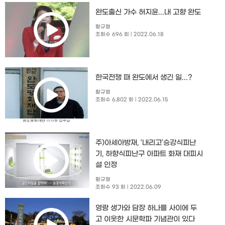
완도출신 가수 허지윤...내 고향 완도
황규형
조회수 696 회
| 2022.06.18
한국전쟁 때 완도에서 생긴 일...?
황규형
조회수 6,802 회
| 2022.06.15
주)아세아방재, ‘내리고’승강식피난
기, 하향식피난구 아파트 화재 대피시
설 인정
황규형
조회수 93 회
| 2022.06.09
영랑 생가와 담장 하나를 사이에 두
고 이웃한 시문학파 기념관이 있다