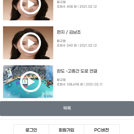
황규형
조회수 408 회
| 2021.02.12
편지 / 김남조
황규형
조회수 340 회
| 2021.02.12
완도 -고흥간 도로 연결
황규형
조회수 108,698 회
| 2021.02.11
목록
로그인
회원가입
PC버전