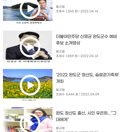
황규형
조회수 1,365 회
| 2022.04.14
더불어민주당 신영균 완도군수 예비
후보 소개영상
황규형
조회수 1,559 회
| 2022.04.14
‘2022 완도군 청산도, 슬로걷기축제’
개최
황규형
조회수 3,444 회
| 2022.04.09
완도 청산도 출신, 시인 유은희..."그
대에게"
황규형