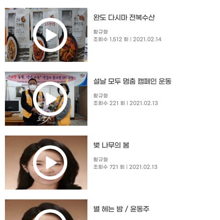
완도 다시마 전복수산
황규형
조회수 1,512 회
| 2021.02.14
설날 모두 멈춤 캠페인 운동
황규형
조회수 221 회
| 2021.02.13
벚 나무의 봄
황규형
조회수 721 회
| 2021.02.13
별 헤는 밤 / 윤동주