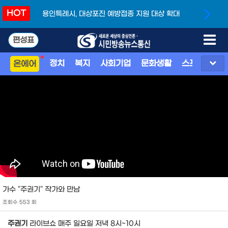
HOT
용인특례시, 대상포진 예방접종 지원 대상 확대
편성표
정치
복지
사회기업
문화생활
스포츠
지
온에어
가수 "주권기" 작가와 만남
조회수 553 회
주권기
라이브쇼 매주 일요일 저녁 8시~10시