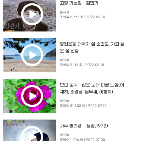
고향 가는길 - 김민기
황규형
조회수 8,792 회
| 2022.09.10
항일운동 태극기 섬 소안도, 가고 싶
은 섬 선정
황규형
조회수 3,113 회
| 2022.08.18
모란 동백 - 같은 노래 다른 느낌(이
제하, 조영남, 들무세, 이창휘)
황규형
조회수 81,803 회
| 2022.07.16
가수 방의경 – 풀잎(1972)
황규형
조회수 1,296 회
| 2022.07.03