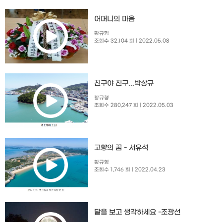
어머니의 마음
황규형
조회수 32,104 회
| 2022.05.08
친구야 친구...박상규
황규형
조회수 280,247 회
| 2022.05.03
고향의 꿈 - 서유석
황규형
조회수 1,746 회
| 2022.04.23
달을 보고 생각하세요 -조광선