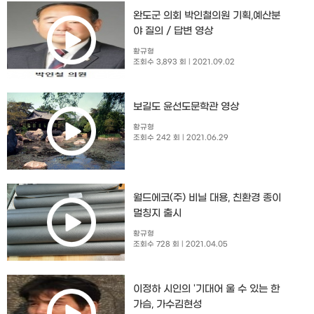
완도군 의회 박인철의원 기획,예산분
야 질의 / 답변 영상
황규형
조회수 3,893 회
| 2021.09.02
보길도 윤선도문학관 영상
황규형
조회수 242 회
| 2021.06.29
월드에코(주) 비닐 대용, 친환경 종이
멀칭지 출시
황규형
조회수 728 회
| 2021.04.05
이정하 시인의 '기대어 울 수 있는 한
가슴, 가수김현성