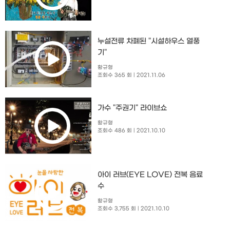
누설전류 차폐된 "시설하우스 열풍
기"
황규형
조회수 365 회
| 2021.11.06
가수 "주권기" 라이브쇼
황규형
조회수 486 회
| 2021.10.10
아이 러브(EYE LOVE) 전복 음료
수
황규형
조회수 3,755 회
| 2021.10.10