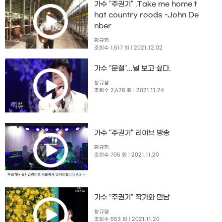
가수 "주권기" ,Take me home t
hat country roods -John De
nber
황규형
조회수 1,517 회
| 2021.12.02
가수 "문철"...널 보고 싶다.
황규형
조회수 2,628 회
| 2021.11.24
가수 "주권기" 리이브 방송
황규형
조회수 705 회
| 2021.11.20
가수 "주권기" 작가와 만남
황규형
조회수 553 회
| 2021.11.20