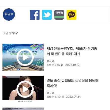
황규형
다음 동영상
재경 완도군향우회, '제55차 정기총
회 및 한마음 축제' 개최
황규형
조회수 846 회
| 2022.10.10
완도 출신 슈퍼모델 김명진을 응원해
주세요!
황규형
조회수 1,110 회
| 2022.09.14