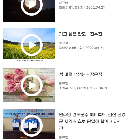
황규형
조회수 81,158 회
| 2022.04.21
가고 싶은 완도 - 진수진
황규형
조회수 8,654 회
| 2022.04.21
섬 마을 선생님 - 장윤정
황규형
조회수 281,803 회
| 2022.04.20
민주당 완도군수 예비후보, 김신 신영
균 지영배 후보 단일화 합의 기자회
견
황규형