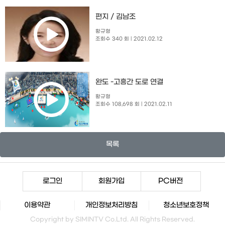
편지 / 김남조
황규형
조회수 340 회
| 2021.02.12
완도 -고흥간 도로 연결
황규형
조회수 108,698 회
| 2021.02.11
목록
로그인
회원가입
PC버전
이용약관
개인정보처리방침
청소년보호정책
Copyright by SIMINTV Co.Ltd. All Rights Reserved.