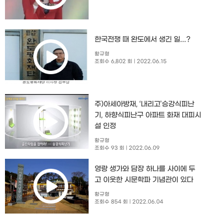
한국전쟁 때 완도에서 생긴 일...?
황규형
조회수 6,802 회
| 2022.06.15
주)아세아방재, ‘내리고’승강식피난
기, 하향식피난구 아파트 화재 대피시
설 인정
황규형
조회수 93 회
| 2022.06.09
영랑 생가와 담장 하나를 사이에 두
고 이웃한 시문학파 기념관이 있다
황규형
조회수 854 회
| 2022.06.04