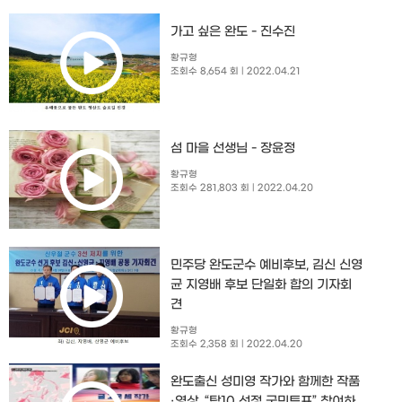
가고 싶은 완도 - 진수진
황규형
조회수 8,654 회
| 2022.04.21
섬 마을 선생님 - 장윤정
황규형
조회수 281,803 회
| 2022.04.20
민주당 완도군수 예비후보, 김신 신영
균 지영배 후보 단일화 합의 기자회
견
황규형
조회수 2,358 회
| 2022.04.20
완도출신 성미영 작가와 함께한 작품
·영상, “탑10 선정 국민투표” 참여하