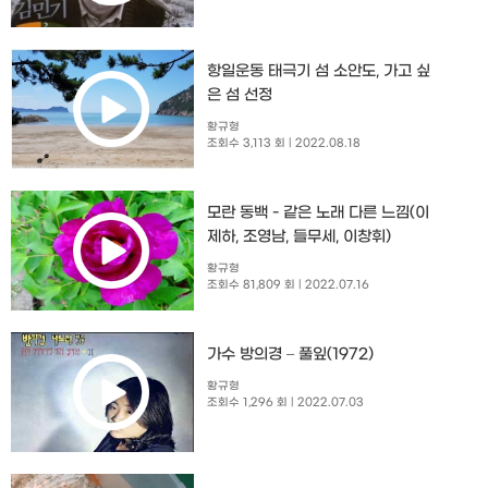
항일운동 태극기 섬 소안도, 가고 싶
은 섬 선정
황규형
조회수 3,113 회
| 2022.08.18
모란 동백 - 같은 노래 다른 느낌(이
제하, 조영남, 들무세, 이창휘)
황규형
조회수 81,809 회
| 2022.07.16
가수 방의경 – 풀잎(1972)
황규형
조회수 1,296 회
| 2022.07.03