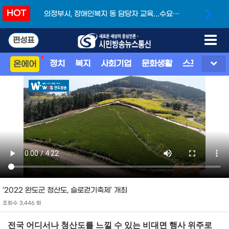
HOT
의정부시, 장애인복지 동 담당자 교육...수요자
중심 복지서비스 강화
편성표
정치
복지
사회기업
문화생활
스포츠
지
온에어
‘2022 완도군 청산도, 슬로걷기축제’ 개최
조회수 3,446 회
전국 어디서나 청산도를 느낄 수 있는 비대면 행사 위주로