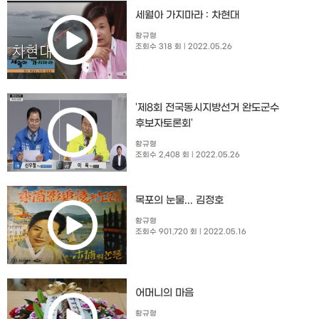
세월아 가지마라 : 차현대
황규형
조회수 318 회
| 2022.05.26
'제8회 전국동시지방선거 완도군수
후보자토론회'
황규형
조회수 2,408 회
| 2022.05.26
목포의 눈물... 김정호
황규형
조회수 901,720 회
| 2022.05.16
어머니의 마음
황규형