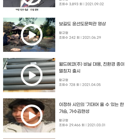
조회수 3,893 회
| 2021.09.02
보길도 윤선도문학관 영상
황규형
조회수 242 회
| 2021.06.29
월드에코(주) 비닐 대용, 친환경 종이
멀칭지 출시
황규형
조회수 728 회
| 2021.04.05
이정하 시인의 '기대어 울 수 있는 한
가슴, 가수김현성
황규형
조회수 29,466 회
| 2021.03.01