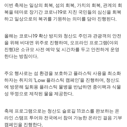
이번 축제는 일상의 회복
,
섬의 회복
,
가치의 회복
,
관계의 회
복을 테마로 장기간 코로나
19
로 지친 국민들의 심신을 회복
하고 일상으로의 복귀를 기원하는 의미를 담아 진행된다
.
올해는 코로나
19
확산 방지와 청산도 주민과 관광객의 안전
을 위해 비대면 위주로 진행하며
,
오프라인 프로그램
(
야외
진행
)
은 소규모 사전 예약 및 시간차를 두고 안전하게 운영
한다는 방침이다
.
주요 행사로는 섬 환경을 보호하고 플라스틱 사용을 최소화
하자는 취지의
‘Low
플라스틱 캠페인
’
을 진행하며
,
청산도
에 방문해 일회용 플라스틱 물병을 반납하면 종이팩과 식물
성 뚜껑으로 제작된 물을 제공한다
.
축제 프로그램으로는 청산도 슬로길
11
코스를 완보하는 온
라인 스탬프 투어와 전국에서 참여 가능한 온라인 걸음 기부
캠페인을 진행한다
.