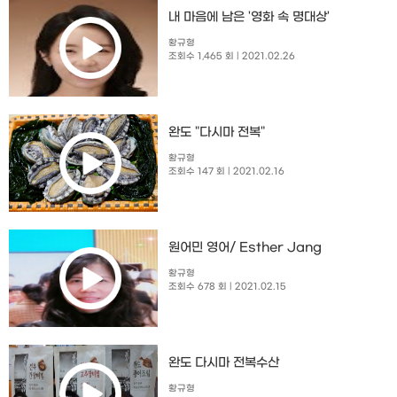
내 마음에 남은 '영화 속 명대상'
황규형
조회수 1,465 회
| 2021.02.26
완도 "다시마 전복"
황규형
조회수 147 회
| 2021.02.16
원어민 영어/ Esther Jang
황규형
조회수 678 회
| 2021.02.15
완도 다시마 전복수산
황규형