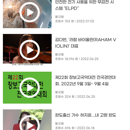
안전한 전기 사용을 위한 무감전 시
스템 "ELPD"
황규형
조회수 153 회
| 2022.07.02
김다빈, ‘라함 바이올린(RAHAM V
IOLIN)’ 대표
황규형
조회수 18,196 회
| 2022.06.25
제22회 장보고국악대전 전국경연대
회. 2022년 9월 3일~ 9월 4일
황규형
조회수 324 회
| 2022.06.25
완도출신 가수 허지윤...내 고향 완도
황규형
조회수 696 회
| 2022.06.18