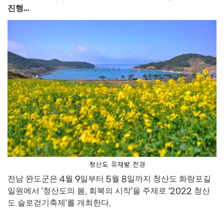
진행...
전남 완도군은
4
월
9
일부터
5
월
8
일까지 청산도 화랑포길
일원에서
‘
청산도의 봄
,
회복의 시작
’
을 주제로
‘2022
청산
도 슬로걷기축제
’
를 개최한다
.