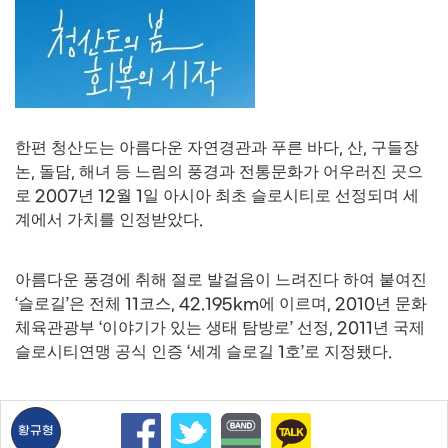
한편 청산도는 아름다운 자연경관과 푸른 바다
,
산
,
구들장
논
,
돌담
,
해녀 등 느림의 풍경과 전통문화가 어우러진 곳으
로
2007
년
12
월
1
일 아시아 최초 슬로시티로 선정되며 세
계에서 가치를 인정받았다
.
아름다운 풍경에 취해 절로 발걸음이 느려진다 하여 붙여진
‘
슬로길
’
은 전체
11
코스
, 42.195km
에 이르며
, 2010
년 문화
체육관광부
‘
이야기가 있는 생태 탐방로
’
선정
, 2011
년 국제
슬로시티연맹 공식 인증
‘
세계 슬로길
1
호
’
로 지정됐다
.
황규형