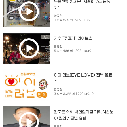
누설전류 차폐된 "시설하우스 열풍
기"
황규형
조회수 365 회
| 2021.11.06
가수 "주권기" 라이브쇼
황규형
조회수 486 회
| 2021.10.10
아이 러브(EYE LOVE) 전복 음료
수
황규형
조회수 3,755 회
| 2021.10.10
완도군 의회 박인철의원 기획,예산분
야 질의 / 답변 영상
황규형