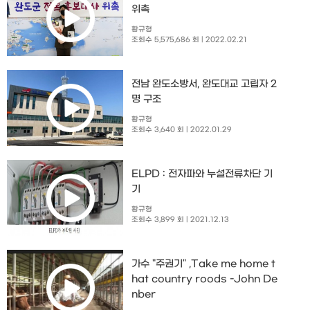
위촉
황규형
조회수 5,575,686 회
| 2022.02.21
전남 완도소방서, 완도대교 고립자 2
명 구조
황규형
조회수 3,640 회
| 2022.01.29
ELPD : 전자파와 누설전류차단 기
기
황규형
조회수 3,899 회
| 2021.12.13
가수 "주권기" ,Take me home t
hat country roods -John De
nber