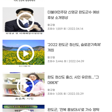
더불어민주당 신영균 완도군수 예비
후보 소개영상
황규형
조회수 1,559 회
| 2022.04.14
‘2022 완도군 청산도, 슬로걷기축제’
개최
황규형
조회수 3,446 회
| 2022.04.09
완도 청산도 출신, 시인 유은희..."그
대에게"
황규형
조회수 1,005 회
| 2022.03.29
완도군, ‘전복 홍보대사’로 가수 영탁