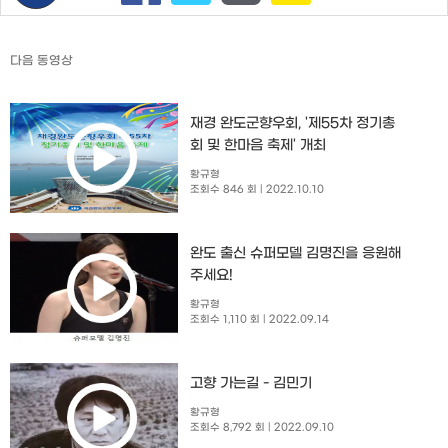
다음 동영상
재경 완도군향우회, '제55차 정기총
회 및 한마음 축제' 개최
황규형
조회수 846 회
| 2022.10.10
완도 출신 슈퍼모델 김명진을 응원해
주세요!
황규형
조회수 1,110 회
| 2022.09.14
고향 가는길 - 김민기
황규형
조회수 8,792 회
| 2022.09.10