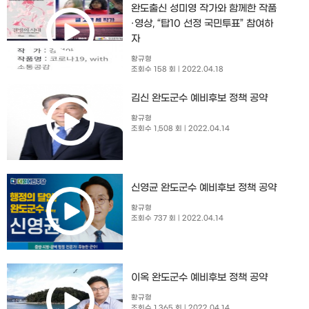
완도출신 성미영 작가와 함께한 작품
·영상, “탑10 선정 국민투표” 참여하
자
황규형
조회수 158 회
| 2022.04.18
김신 완도군수 예비후보 정책 공약
황규형
조회수 1,508 회
| 2022.04.14
신영균 완도군수 예비후보 정책 공약
황규형
조회수 737 회
| 2022.04.14
이옥 완도군수 예비후보 정책 공약
황규형
조회수 1,365 회
| 2022.04.14