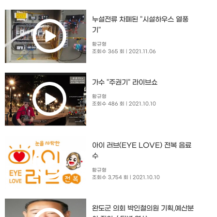
누설전류 차폐된 "시설하우스 열풍
기"
황규형
조회수 365 회
| 2021.11.06
가수 "주권기" 라이브쇼
황규형
조회수 486 회
| 2021.10.10
아이 러브(EYE LOVE) 전복 음료
수
황규형
조회수 3,754 회
| 2021.10.10
완도군 의회 박인철의원 기획,예산분