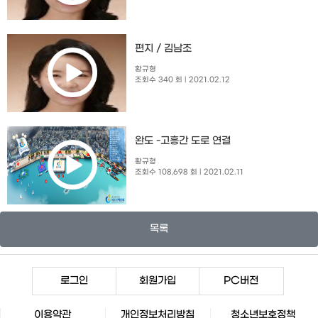
편지 / 김남조
황규형
조회수 340 회
| 2021.02.12
완도 -고흥간 도로 연결
황규형
조회수 108,698 회
| 2021.02.11
목록
로그인
회원가입
PC버전
이용약관
개인정보처리방침
청소년보호정책