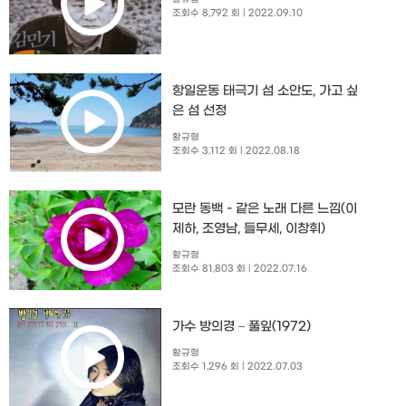
조회수 8,792 회
| 2022.09.10
항일운동 태극기 섬 소안도, 가고 싶
은 섬 선정
황규형
조회수 3,112 회
| 2022.08.18
모란 동백 - 같은 노래 다른 느낌(이
제하, 조영남, 들무세, 이창휘)
황규형
조회수 81,803 회
| 2022.07.16
가수 방의경 – 풀잎(1972)
황규형
조회수 1,296 회
| 2022.07.03