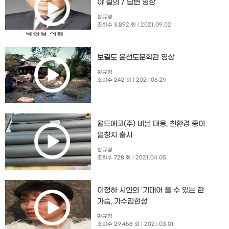
야 질의 / 답변 영상
황규형
조회수 3,892 회
| 2021.09.02
보길도 윤선도문학관 영상
황규형
조회수 242 회
| 2021.06.29
월드에코(주) 비닐 대용, 친환경 종이
멀칭지 출시
황규형
조회수 728 회
| 2021.04.05
이정하 시인의 '기대어 울 수 있는 한
가슴, 가수김현성
황규형
조회수 29,458 회
| 2021.03.01