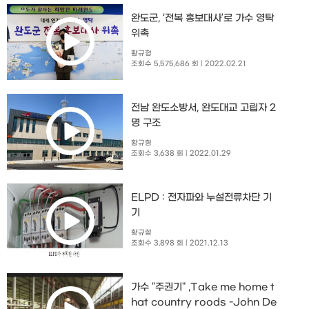
완도군, ‘전복 홍보대사’로 가수 영탁
위촉
황규형
조회수 5,575,686 회
| 2022.02.21
전남 완도소방서, 완도대교 고립자 2
명 구조
황규형
조회수 3,638 회
| 2022.01.29
ELPD : 전자파와 누설전류차단 기
기
황규형
조회수 3,898 회
| 2021.12.13
가수 "주권기" ,Take me home t
hat country roods -John De