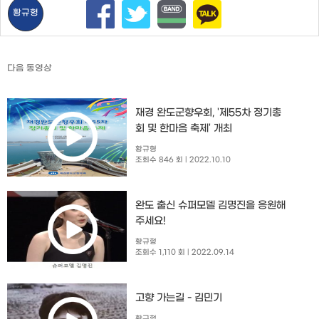
황규형
다음 동영상
재경 완도군향우회, '제55차 정기총
회 및 한마음 축제' 개최
황규형
조회수 846 회
| 2022.10.10
완도 출신 슈퍼모델 김명진을 응원해
주세요!
황규형
조회수 1,110 회
| 2022.09.14
고향 가는길 - 김민기
황규형