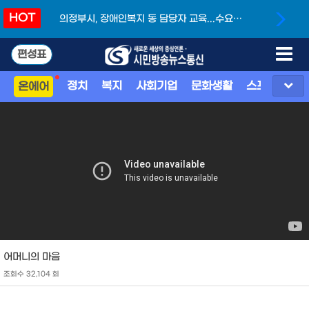
HOT
교육...수요자
구리시장애인종합복지관, ‘양평 숲체험 나들이
화
행사 참여
편성표
정치
복지
사회기업
문화생활
스포츠
지
온에어
어머니의 마음
조회수 32,104 회