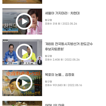
세월아 가지마라 : 차현대
황규형
조회수 318 회
| 2022.05.26
'제8회 전국동시지방선거 완도군수
후보자토론회'
황규형
조회수 2,408 회
| 2022.05.26
목포의 눈물... 김정호
황규형
조회수 901,583 회
| 2022.05.16
어머니의 마음