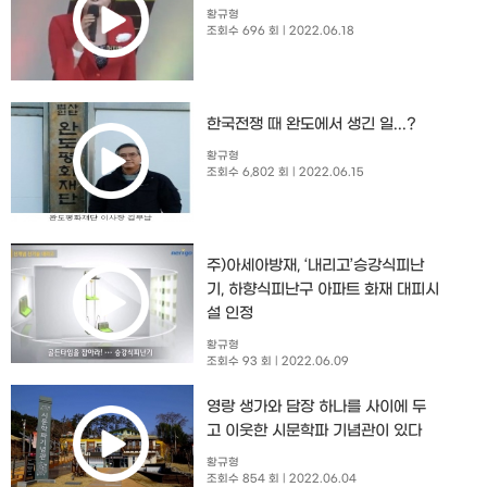
황규형
조회수 696 회
| 2022.06.18
한국전쟁 때 완도에서 생긴 일...?
황규형
조회수 6,802 회
| 2022.06.15
주)아세아방재, ‘내리고’승강식피난
기, 하향식피난구 아파트 화재 대피시
설 인정
황규형
조회수 93 회
| 2022.06.09
영랑 생가와 담장 하나를 사이에 두
고 이웃한 시문학파 기념관이 있다
황규형
조회수 854 회
| 2022.06.04