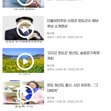
더불어민주당 신영균 완도군수 예비
후보 소개영상
황규형
조회수 1,559 회
| 2022.04.14
‘2022 완도군 청산도, 슬로걷기축제’
개최
황규형
조회수 3,443 회
| 2022.04.09
완도 청산도 출신, 시인 유은희..."그
대에게"
황규형
조회수 1,005 회
| 2022.03.29