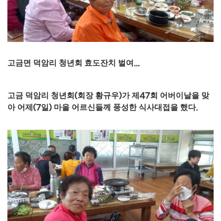
고금면 덕암리 청년회 효도잔치 벌여
...
고금 덕암리 청년회
(
회장 황규우
)
가 제
47
회 어버이날을 맞
아 어제
(7
일
)
마을 어르신들께 풍성한 식사대접을 했다
.