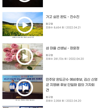
가고 싶은 완도 - 진수진
황규형
조회수 8,654 회
| 2022.04.21
섬 마을 선생님 - 장윤정
황규형
조회수 281,726 회
| 2022.04.20
민주당 완도군수 예비후보, 김신 신영
균 지영배 후보 단일화 합의 기자회
견
황규형
조회수 2,358 회
| 2022.04.20