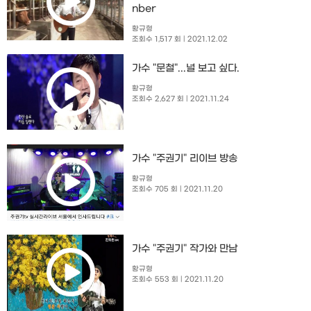
nber
황규형
조회수 1,517 회
| 2021.12.02
가수 "문철"...널 보고 싶다.
황규형
조회수 2,627 회
| 2021.11.24
가수 "주권기" 리이브 방송
황규형
조회수 705 회
| 2021.11.20
가수 "주권기" 작가와 만남
황규형
조회수 553 회
| 2021.11.20