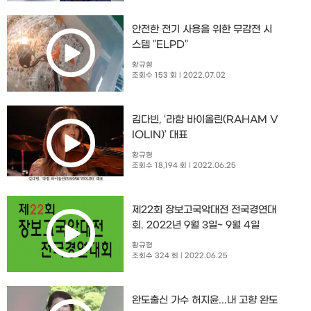
안전한 전기 사용을 위한 무감전 시
스템 "ELPD"
황규형
조회수 153 회
| 2022.07.02
김다빈, ‘라함 바이올린(RAHAM V
IOLIN)’ 대표
황규형
조회수 18,194 회
| 2022.06.25
제22회 장보고국악대전 전국경연대
회. 2022년 9월 3일~ 9월 4일
황규형
조회수 324 회
| 2022.06.25
완도출신 가수 허지윤...내 고향 완도