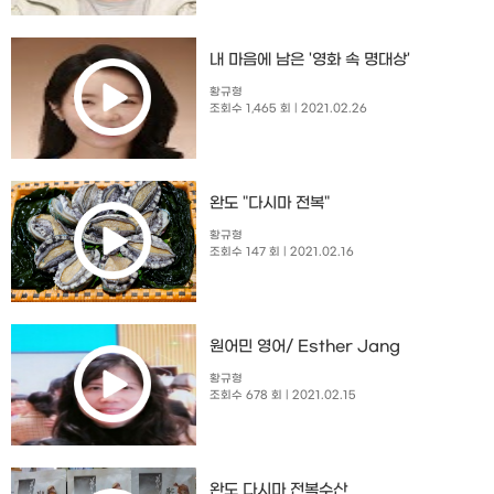
내 마음에 남은 '영화 속 명대상'
황규형
조회수 1,465 회
| 2021.02.26
완도 "다시마 전복"
황규형
조회수 147 회
| 2021.02.16
원어민 영어/ Esther Jang
황규형
조회수 678 회
| 2021.02.15
완도 다시마 전복수산