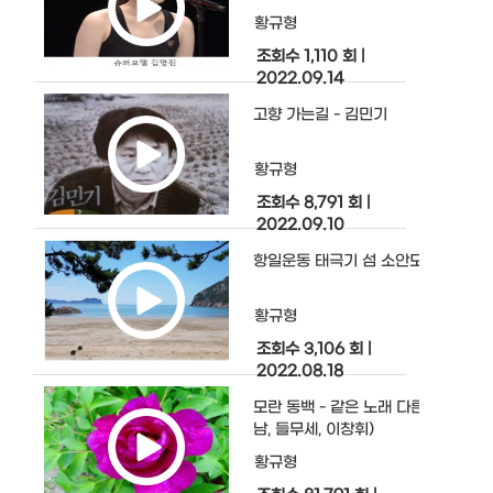
황규형
조회수 1,110 회
|
2022.09.14
고향 가는길 - 김민기
황규형
조회수 8,791 회
|
2022.09.10
항일운동 태극기 섬 소안도, 가고 싶은
황규형
조회수 3,106 회
|
2022.08.18
모란 동백 - 같은 노래 다른 느낌(이제
남, 들무세, 이창휘)
황규형