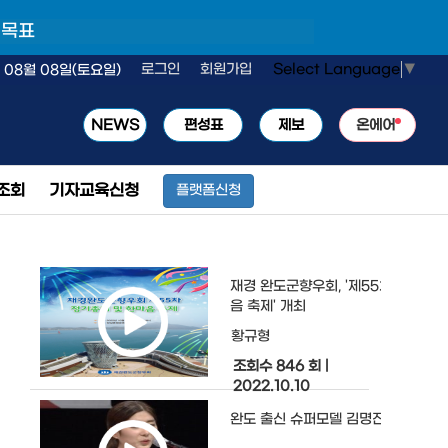
 목표
Select Language
▼
로그인
회원가입
 08월 08일(토요일)
NEWS
편성표
제보
온에어
조회
기자교육신청
플랫폼신청
재경 완도군향우회, '제55차 정기총회
음 축제' 개최
황규형
조회수 846 회
|
2022.10.10
완도 출신 슈퍼모델 김명진을 응원해 