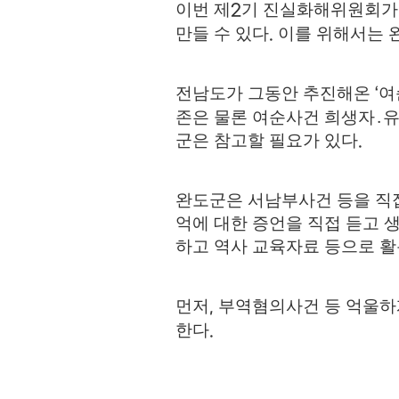
이번 제
기 진실화해위원회가
2
만들 수 있다
이를 위해서는 
.
전남도가
그동안 추진해온
여
‘
존은 물론 여순사건 희생자
․
유
군은 참고할 필요가 있다
.
완도군은 서남부사건 등을 직
억에 대한 증언을 직접 듣고 
하고 역사 교육자료 등으로 
먼저
부역혐의사건 등 억울하
,
한다
.