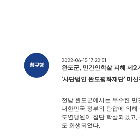
2022-06-15 17:22:51
황규형
완도군
민간인학살 피해 제
,
2
사단법인 완도평화재단
미신
'
'
전남 완도군에서는 무수한 민
대한민국 정부의 탄압에 의해
도연맹원이 집단 학살되었고
,
도 희생되었다
.