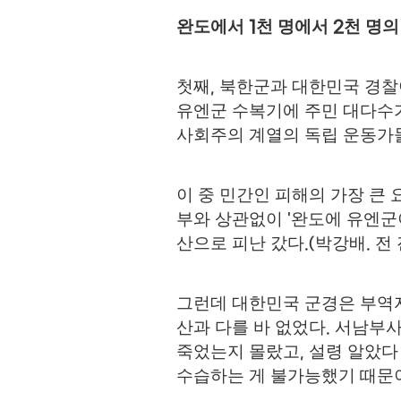
완도에서
천 명에서
천 명의
1
2
첫째
북한군과 대한민국 경
,
유엔군 수복기에 주민 대다수
사회주의 계열의 독립 운동가들
이 중 민간인 피해의 가장 큰 
부와 상관없이
완도에 유엔군
'
산으로 피난 갔다
박강배
전
.(
.
그런데 대한민국 군경은 부역
산과 다를 바 없었다
서남부사
.
죽었는지 몰랐고
설령 알았다
,
수습하는 게 불가능했기 때문