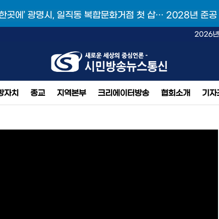
 한곳에’ 광명시, 일직동 복합문화거점 첫 삽… 2028년 준공
2026년
방자치
종교
지역본부
크리에이터방송
협회소개
기자