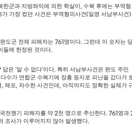
북한군과 지방좌익에 의한 학살이
수복 후에는 부역혐
,
해가 가장 컸던 사건은 부역혐의사건
일명 서남부사건
(
)
 완도군 전체 피해자는
명이다
그런데 이 숫자는 
761
.
이들에 한정된 것이다
.
답은
알 수 없다
이다
특히 서남부사건은 완도 주민
?
'
'
.
대다수가 연합군 수복기에 장흥 등지로 피난을 갔다가 
명
체포
자수한 사건인데
아직까지도 정확한 실체가 
,
,
,
한국전쟁기 피해자를 약
천 명으로 추산한다
명과
2
. 761
적 조사가 이루어지지 않아 발생했다
.