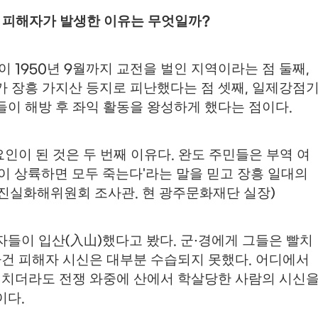
 피해자가 발생한 이유는 무엇일까
?
찰이
년
월까지 교전을 벌인 지역이라는 점 둘째
1950
9
,
가 장흥 가지산 등지로 피난했다는 점 셋째
일제강점
,
이 해방 후 좌익 활동을 왕성하게 했다는 점이다
.
요인이 된 것은 두 번째 이유다
완도 주민들은 부역 여
.
이 상륙하면 모두 죽는다
라는 말을 믿고 장흥 일대의
'
 진실화해위원회 조사관
현 광주문화재단 실장
.
)
자들이 입산
入山
했다고 봤다
군
경에게 그들은 빨치
(
)
.
·
건 피해자 시신은 대부분 수습되지 못했다
어디에서
.
 치더라도 전쟁 와중에 산에서 학살당한 사람의 시신
이다
.