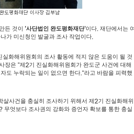
 만든 것이
사단법인 완도평화재단
이다
재단에서는 
'
'
.
하나가 미신청인 발굴과 조사 작업이다
.
진실화해위원회의 조사 활동에 적지 않은 도움이 될 것
이사장은
제
기 진실화해위원회가 완도군 사건에 대해
"
2
해자도 누락되는 일이 없으면 한다
라고 바람을 피력했
."
학살사건을 충실히 조사하기 위해서 제
기 진실화해위
2
무엇보다 조사권의 강화와 증언자 확보를 통한 충실
?