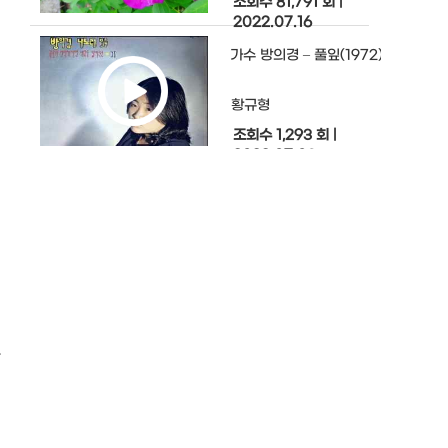
조회수 81,791 회
|
2022.07.16
가수 방의경 – 풀잎(1972)
황규형
조회수 1,293 회
|
2022.07.03
안전한 전기 사용을 위한 무감전 시스
"ELPD"
황규형
조회수 153 회
|
2022.07.02
김다빈, ‘라함 바이올린(RAHAM VIO
대표
보
황규형
조회수 18,194 회
|
2022.06.25