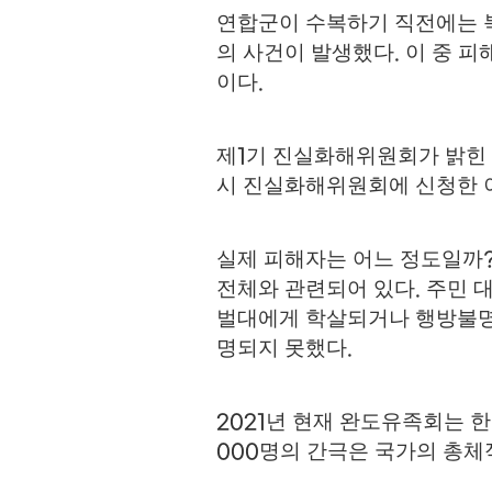
연합군이 수복하기 직전에는 
의 사건이 발생했다
이 중 피
.
이다
.
제
기 진실화해위원회가 밝힌
1
시 진실화해위원회에 신청한 
실제 피해자는 어느 정도일까
전체와 관련되어 있다
주민 
.
벌대에게 학살되거나 행방불
명되지 못했다
.
년 현재 완도유족회는 
2021
명의 간극은 국가의 총체
000